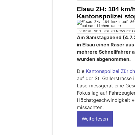
Elsau ZH: 184 km/h
Kantonspolizei st
05.07.26
VON
POLIZEI.NEWS REDA
Am Samstagabend (4.7.20
in Elsau einen Raser a
mehrere Schnellfahrer 
wurden abgenommen.
Die
Kantonspolizei Zürich
auf der St. Gallerstrasse
Lasermessgerät eine Gesc
Fokus lag auf Fahrzeugle
Höchstgeschwindigkeit v
missachten.
Weiterlesen