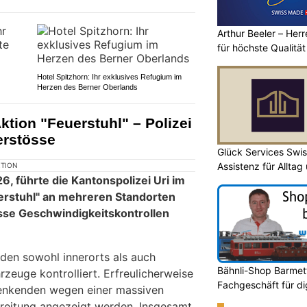
Arthur Beeler – He
für höchste Qualität
Hotel Spitzhorn: Ihr exklusives Refugium im
Herzen des Berner Oberlands
tion "Feuerstuhl" – Polizei
erstösse
Glück Services Swis
Assistenz für Alltag
KTION
6, führte die Kantonspolizei Uri im
erstuhl" an mehreren Standorten
sse Geschwindigkeitskontrollen
rden sowohl innerorts als auch
Bähnli-Shop Barmett
rzeuge kontrolliert. Erfreulicherweise
Fachgeschäft für di
enkenden wegen einer massiven
reitung angezeigt werden. Insgesamt