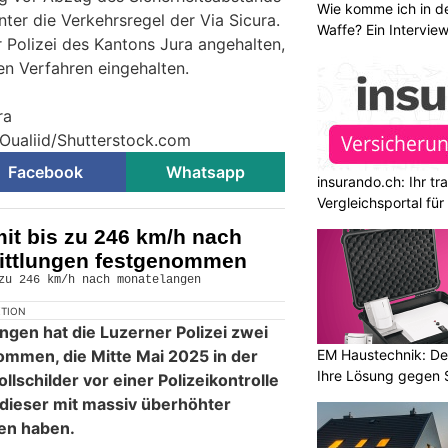
Wie komme ich in de
nter die Verkehrsregel der Via Sicura.
Waffe? Ein Intervie
 Polizei des Kantons Jura angehalten,
en Verfahren eingehalten.
ra
 Oualiid/Shutterstock.com
Facebook
Whatsapp
insurando.ch: Ihr t
Vergleichsportal fü
it bis zu 246 km/h nach
ittlungen festgenommen
KTION
ngen hat die Luzerner Polizei zwei
mmen, die Mitte Mai 2025 in der
EM Haustechnik: De
Ihre Lösung gegen 
llschilder vor einer Polizeikontrolle
 dieser mit massiv überhöhter
en haben.