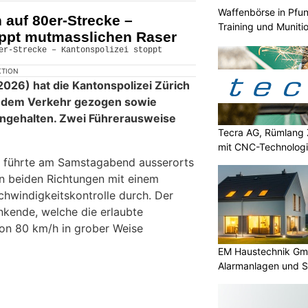
Waffenbörse in Pfun
 auf 80er-Strecke –
Training und Muniti
oppt mutmasslichen Raser
KTION
26) hat die Kantonspolizei Zürich
us dem Verkehr gezogen sowie
angehalten. Zwei Führerausweise
Tecra AG, Rümlang Z
mit CNC-Technologi
führte am Samstagabend ausserorts
 in beiden Richtungen mit einem
hwindigkeitskontrolle durch. Der
nkende, welche die erlaubte
on 80 km/h in grober Weise
EM Haustechnik Gmb
Alarmanlagen und S