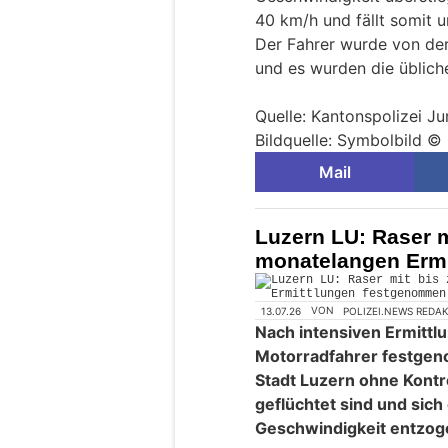
40 km/h und fällt somit u
Der Fahrer wurde von der
und es wurden die üblich
Quelle: Kantonspolizei Ju
Bildquelle: Symbolbild ©
Mail
Luzern LU: Raser m
monatelangen Erm
13.07.26
VON
POLIZEI.NEWS REDA
Nach intensiven Ermittlu
Motorradfahrer festgeno
Stadt Luzern ohne Kontro
geflüchtet sind und sich
Geschwindigkeit entzog