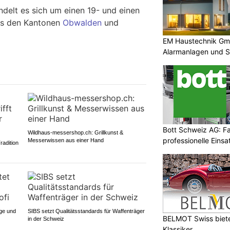
ndelt es sich um einen 19- und einen
us den Kantonen
Obwalden
und
EM Haustechnik Gmb
Alarmanlagen und S
Bott Schweiz AG: Fa
Wildhaus-messershop.ch: Grillkunst &
professionelle Eins
Messerwissen aus einer Hand
radition
ege und
SIBS setzt Qualitätsstandards für Waffenträger
BELMOT Swiss bietet
in der Schweiz
Klassiker