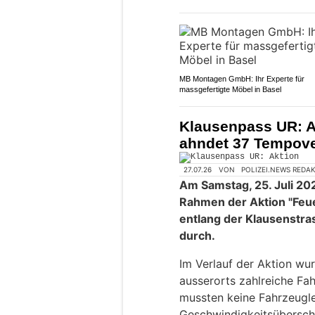
MB Montagen GmbH: Ihr Experte für
massgefertigte Möbel in Basel
Klausenpass UR: Ak
ahndet 37 Tempov
27.07.26
VON
POLIZEI.NEWS REDA
Am Samstag, 25. Juli 202
Rahmen der Aktion "Feu
entlang der Klausenstra
durch.
Im Verlauf der Aktion wu
ausserorts zahlreiche Fah
mussten keine Fahrzeugl
Geschwindigkeitsübersch