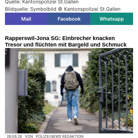
Quelle: Kantonspolizei St.Gallen
Bildquelle: Symbolbild © Kantonspolizei St.Gallen
Mail
Facebook
Whatsapp
Rapperswil-Jona SG: Einbrecher knacken
Tresor und flüchten mit Bargeld und Schmuck
26.06.26
VON
POLIZEI.NEWS REDAKTION