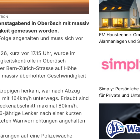
KTION
ienstagabend in Oberösch mit massiv
gkeit gemessen worden.
EM Haustechnik Gmb
Folge angehalten und muss sich vor
Alarmanlagen und S
26, kurz vor 17.15 Uhr, wurde im
gkeitskontrolle in Oberösch
er Bern-Zürich-Strasse auf Höhe
it massiv überhöhter Geschwindigkeit
Simply: Persönlich
 Koppigen herkam, war nach Abzug
für Private und Un
z mit 164km/h unterwegs. Erlaubt sind
reckenabschnitt maximal 80km/h.
6-jährige Lenker nach einer kurzen
teten Warnvorrichtungen angehalten
lärungen auf eine Polizeiwache