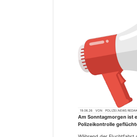
19.06.26
VON
POLIZEI.NEWS REDA
Am Sonntagmorgen ist ei
Polizeikontrolle geflücht
Während der Fluchtfahrt 