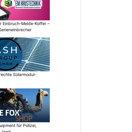
r Einbruch-Melde-Koffer –
Serieneinbrecher
echte Solarmodul-
ipment für Polizei,
d Jagd