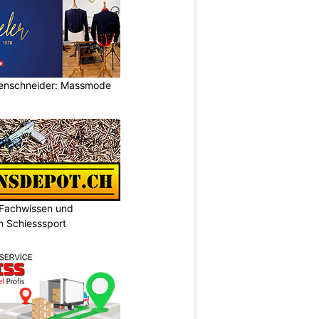
rrenschneider: Massmode
 Fachwissen und
n Schiesssport