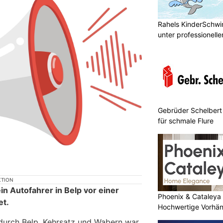
Rahels KinderSchw
unter professionelle
Gebrüder Schelbert
für schmale Flure
KTION
n Autofahrer in Belp vor einer
Phoenix & Cataleya
et.
Hochwertige Vorhä
durch Belp, Kehrsatz und Wabern war