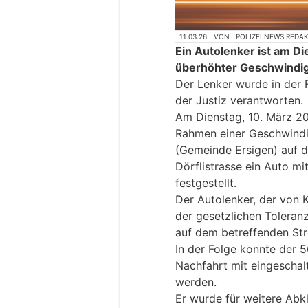
11.03.26
VON
POLIZEI.NEWS REDA
Ein Autolenker ist am D
überhöhter Geschwindi
Der Lenker wurde in der 
der Justiz verantworten.
Am Dienstag, 10. März 20
Rahmen einer Geschwindi
(Gemeinde Ersigen) auf d
Dörflistrasse ein Auto m
festgestellt.
Der Autolenker, der von
der gesetzlichen Toleran
auf dem betreffenden St
In der Folge konnte der 5
Nachfahrt mit eingeschal
werden.
Er wurde für weitere Abk