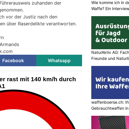
Wie komme ich in de
 Führerausweis zuhanden der
Waffe? Ein Intervie
bgenommen.
ch vor der Justiz nach den
en über Raserdelikte verantworten.
rn
© Armands
ck.com
NaturAktiv AG: Fach
Freunde und Naturl
Facebook
Whatsapp
er rast mit 140 km/h durch
A1
waffenboerse.ch: Ih
Gebrauchtwaffen in