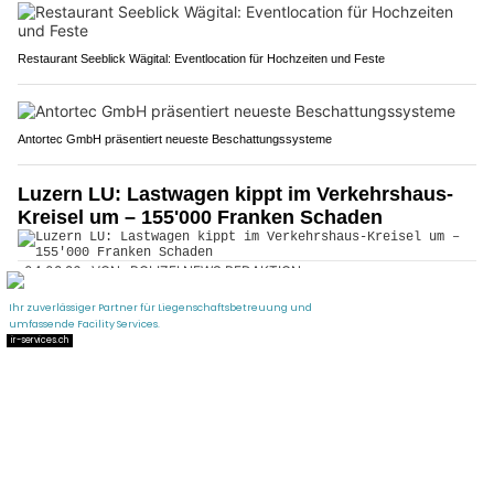
Restaurant Seeblick Wägital: Eventlocation für Hochzeiten und Feste
Antortec GmbH präsentiert neueste Beschattungssysteme
Luzern LU: Lastwagen kippt im Verkehrshaus-
Kreisel um – 155'000 Franken Schaden
04.08.26
VON
POLIZEI.NEWS REDAKTION
Im Verkehrshaus-Kreisel in der Stadt Luzern ist am Dienstag
ein Lastwagen aus noch ungeklärten Gründen umgekippt.
Der Fahrer erlitt beim Unfall leichte Verletzungen und wurde
durch den Rettungsdienst 144 ins Spital gefahren. Wegen des
Unfalls musste der Verkehr zeitweise örtlich umgeleitet werden.
Weiterlesen