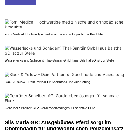
In Gruppen überquerten sie den Konstanzer Trichter und legten
rund 1,8 Kilometer über den Bodensee zurück.
Weiterlesen
Forni Medical: Hochwertige medizinische und orthopädische Produkte
Wasserlecks und Schäden? Thal-Sanitär GmbH aus Balsthal SO ist zur Stelle
Black & Yellow – Dein Partner für Sportmode und Ausrüstung
Gebrüder Schelbert AG: Garderobenlösungen für schmale Flure