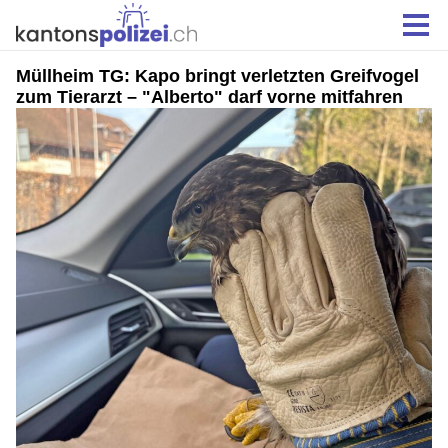
Müllheim TG: Kapo bringt verletzten Greifvogel
zum Tierarzt – "Alberto" darf vorne mitfahren