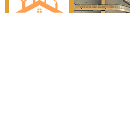
Motorrad-Center Dübendorf: Ihre Adresse für Motorrad-Service
und Umbauten
Top Monteur GmbH Glarus – Effizienter Service bei
Reparaturen, Montage & Reinigung
Wildhaus-messershop.ch: Grillkunst & Messerwissen aus einer