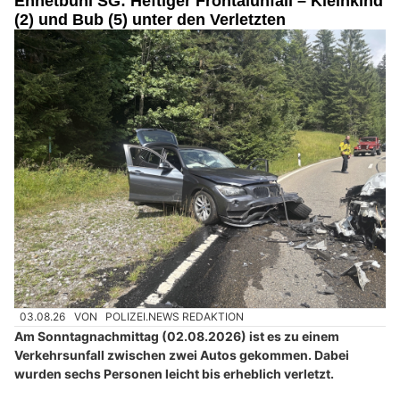
Ennetbühl SG: Heftiger Frontalunfall – Kleinkind
(2) und Bub (5) unter den Verletzten
03.08.26
VON
POLIZEI.NEWS REDAKTION
Am Sonntagnachmittag (02.08.2026) ist es zu einem
Verkehrsunfall zwischen zwei Autos gekommen. Dabei
wurden sechs Personen leicht bis erheblich verletzt.