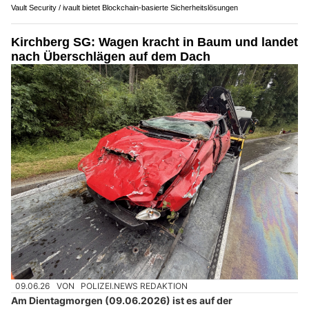
Vault Security / ivault bietet Blockchain-basierte Sicherheitslösungen
Kirchberg SG: Wagen kracht in Baum und landet
nach Überschlägen auf dem Dach
09.06.26
VON
POLIZEI.NEWS REDAKTION
Am Dientagmorgen (09.06.2026) ist es auf der