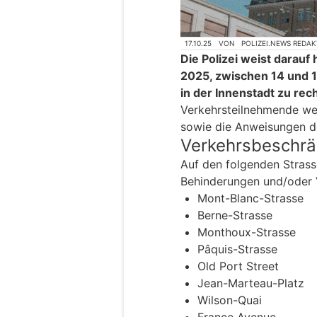
17.10.25
VON
POLIZEI.NEWS REDA
Die Polizei weist darauf
2025, zwischen 14 und 
in der Innenstadt zu rech
Verkehrsteilnehmende wer
sowie die Anweisungen de
Verkehrsbeschr
Auf den folgenden Stras
Behinderungen und/oder 
Mont-Blanc-Strasse
Berne-Strasse
Monthoux-Strasse
Pâquis-Strasse
Old Port Street
Jean-Marteau-Platz
Wilson-Quai
France Avenue