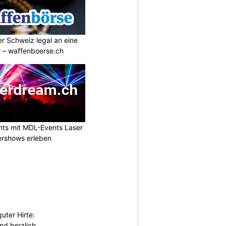
r Schweiz legal an eine
w – waffenboerse.ch
nts mit MDL-Events Laser
ershows erleben
uter Hirte:
nd herzlich