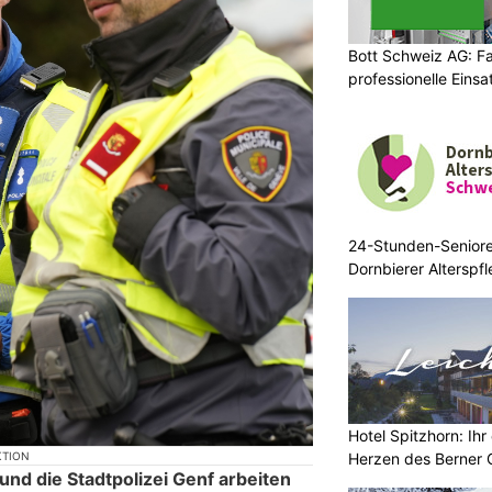
Bott Schweiz AG: Fa
professionelle Eins
24-Stunden-Senior
Dornbierer Alterspf
Hotel Spitzhorn: Ih
Herzen des Berner 
KTION
und die Stadtpolizei Genf arbeiten