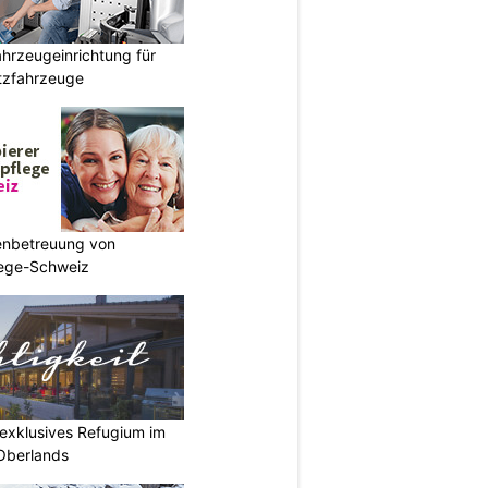
hrzeugeinrichtung für
atzfahrzeuge
enbetreuung von
lege-Schweiz
r exklusives Refugium im
Oberlands