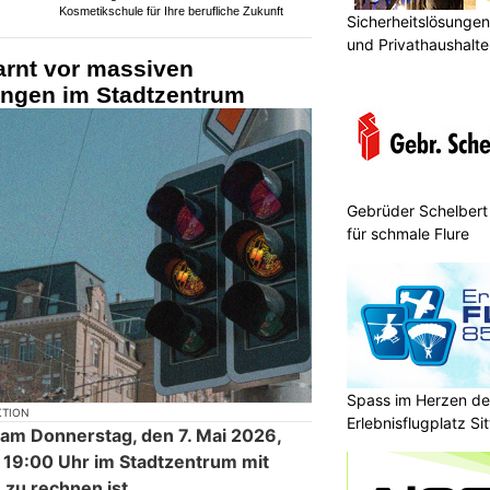
Kosmetikschule für Ihre berufliche Zukunft
Sicherheitslösungen
und Privathaushal
arnt vor massiven
ngen im Stadtzentrum
Gebrüder Schelbert
für schmale Flure
Spass im Herzen de
KTION
Erlebnisflugplatz Si
ss am Donnerstag, den 7. Mai 2026,
 19:00 Uhr im Stadtzentrum mit
zu rechnen ist.