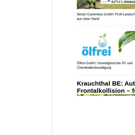
Simart Gartenbau GmbH: Profi-Landsc
aus einer Hand
Ölfrei GmbH: Umweltgerechte Öl- und
Chemikalienbeseitigung
Krauchthal BE: Aut
Frontalkollision – 