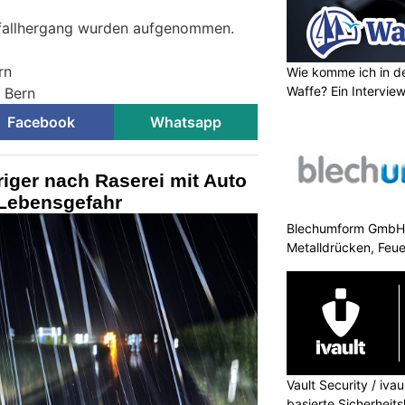
fallhergang wurden aufgenommen.
rn
Wie komme ich in de
Waffe? Ein Intervie
i Bern
Facebook
Whatsapp
riger nach Raserei mit Auto
 Lebensgefahr
Blechumform GmbH: 
Metalldrücken, Feu
Vault Security / ivau
basierte Sicherheit