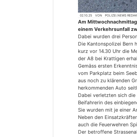
02.10.25
VON
POLIZEI.NEWS REDA
Am Mittwochnachmittag k
einem Verkehrsunfall z
Dabei wurden drei Persone
Die Kantonspolizei Bern 
kurz vor 14.30 Uhr die Me
der A8 bei Krattigen erha
Gemäss ersten Erkenntnis
vom Parkplatz beim Seeba
aus noch zu klärenden Gr
herkommenden Auto seitlic
Dabei verletzten sich die
Beifahrerin des einbiegen
Sie wurden mit je einer A
Neben den Einsatzkräften
auch die Feuerwehren Spi
Der betroffene Strassena