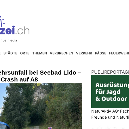
E
STÄDTE
ORTE
THEMEN
VERBRECHEN
VERKEHR
PÄSSE
FEUERWEH
ehrsunfall bei Seebad Lido –
PUBLIREPORTAG
 Crash auf A8
NaturAktiv AG: Fach
Freunde und Naturl