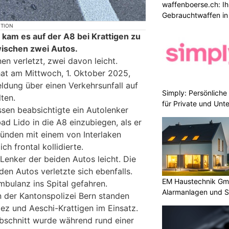
waffenboerse.ch: Ih
Gebrauchtwaffen in
KTION
am es auf der A8 bei Krattigen zu
wischen zwei Autos.
n verletzt, zwei davon leicht.
hat am Mittwoch, 1. Oktober 2025,
ldung über einen Verkehrsunfall auf
Simply: Persönlich
lten.
für Private und Un
sen beabsichtigte ein Autolenker
d Lido in die A8 einzubiegen, als er
ünden mit einem von Interlaken
h frontal kollidierte.
 Lenker der beiden Autos leicht. Die
den Autos verletzte sich ebenfalls.
EM Haustechnik Gmb
mbulanz ins Spital gefahren.
Alarmanlagen und S
 der Kantonspolizei Bern standen
ez und Aeschi-Krattigen im Einsatz.
bschnitt wurde während rund einer