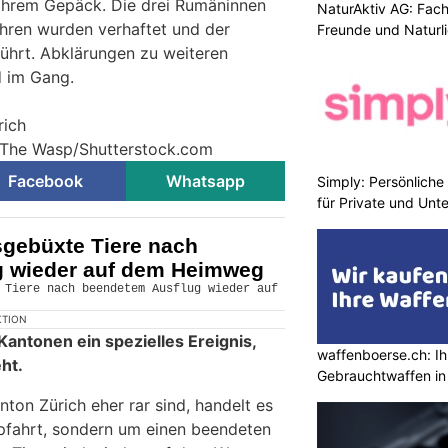
 ihrem Gepäck. Die drei Rumäninnen
NaturAktiv AG: Fach
ahren wurden verhaftet und der
Freunde und Naturl
ührt. Abklärungen zu weiteren
d im Gang.
rich
© The Wasp/Shutterstock.com
Facebook
Whatsapp
Simply: Persönlich
für Private und Un
sgebüxte Tiere nach
g wieder auf dem Heimweg
KTION
n Kantonen ein spezielles Ereignis,
waffenboerse.ch: Ih
ht.
Gebrauchtwaffen in
nton Zürich eher rar sind, handelt es
Alpfahrt, sondern um einen beendeten