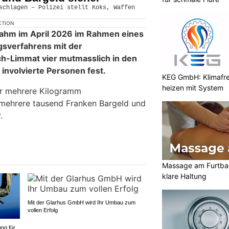
KTION
 nahm im April 2026 im Rahmen eines
sverfahrens mit der
ch-Limmat vier mutmasslich in den
involvierte Personen fest.
KEG GmbH: Klimafre
heizen mit System
er mehrere Kilogramm
 mehrere tausend Franken Bargeld und
.
Massage am Furtba
klare Haltung
Mit der Glarhus GmbH wird Ihr Umbau zum
vollen Erfolg
ng für