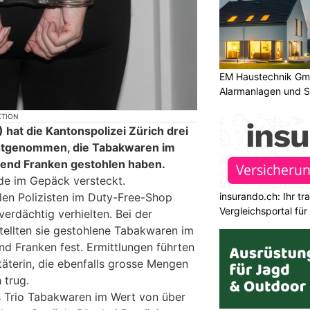
EM Haustechnik Gmb
Alarmanlagen und S
KTION
hat die Kantonspolizei Zürich drei
stgenommen, die Tabakwaren im
end Franken gestohlen haben.
de im Gepäck versteckt.
insurando.ch: Ihr t
len Polizisten im Duty-Free-Shop
Vergleichsportal fü
verdächtig verhielten. Bei der
stellten sie gestohlene Tabakwaren im
d Franken fest. Ermittlungen führten
ttäterin, die ebenfalls grosse Mengen
 trug.
s Trio Tabakwaren im Wert von über