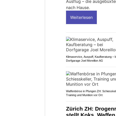
Ausflug – die ausgebüxte
nach Hause.
Weiterlesen
Klimaservice, Auspuff, Kaufberatung – b
Dorfgarage Joel Moreillon AG
Waffenbörse in Pfungen ZH: Schiesskell
Training und Munition vor Ort
Zürich ZH: Drogenr
stellt Koks, Waffe