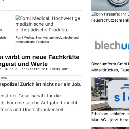
Züblin Firesafe: Ihr 
Feuerschutzschrän
alist
Forni Medical: Hochwertige medizinische und
orthopädische Produkte
ei wirbt um neue Fachkräfte
mgeist und Werte
Blechumform GmbH: 
Metalldrücken, Feu
KTION
spolizei Zürich ist nicht nur ein Job.
enst der Gesellschaft für die
ch. Für eine solche Aufgabe braucht
Fitness und Unerschrockenheit.
Erholsam schlafen 
Muri AG – jetzt bera