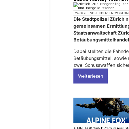
24.06.26
VON
POLIZEI.NEWS REDA
Die Stadtpolizei Zürich
gemeinsamen Ermittlung
Staatsanwaltschaft Züri
Betäubungsmittelhandel 
Dabei stellten die Fahnd
Betäubungsmittel, sowie
zwei Schusswaffen sicher
Weiterlesen
ALPINE FOX GmbH: Premium Ausrüstu