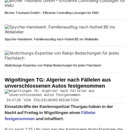
Bircher Treuhand GmbH – Effiziente Controlling-Lösungen für KMU
Spycher-Handwerk: Familienausflug nach Huttwil BE ins Wollatelier
Abdichtungs-Expertise von Rakipi Bedachungen für jedes Flachdach
Wigoltingen TG: Algerier nach Fällelen aus
unverschlossenen Autos festgenommen
24.07.26
VON
POLIZEI.NEWS REDAKTION
Einsatzkräfte der Kantonspolizei Thurgau haben in der
Nacht auf Freitag in Wigoltingen einen
Fälleler
festgenommen
und inhaftiert.
Kurz nach 2.15 Uhr ging bei der Kantonalen Notrufzentrale die