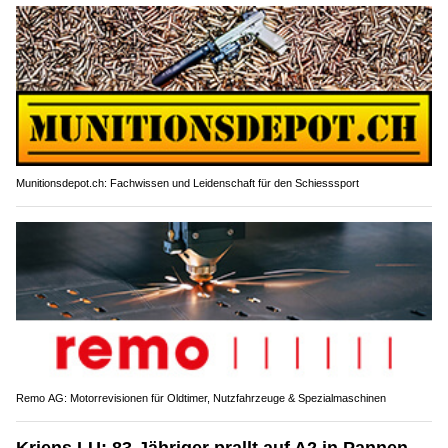
Munitionsdepot.ch: Fachwissen und Leidenschaft für den Schiesssport
Remo AG: Motorrevisionen für Oldtimer, Nutzfahrzeuge & Spezialmaschinen