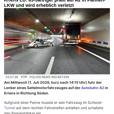
Kriens LU: 83-Jähriger prallt auf A2 in Pannen-
LKW und wird erheblich verletzt
02.07.26
VON
POLIZEI.NEWS REDAKTION
Am Mittwoch (1. Juli 2026, kurz nach 14:15 Uhr) fuhr der
Lenker eines Sattelmotorfahrzeuges auf der
Autobahn A2
in
Kriens in Richtung Süden.
Aufgrund einer Panne musste er sein Fahrzeug im Schlund-
Tunnel
auf dem rechten Fahrstreifen anhalten und schaltete
den Pannenblinker ein.