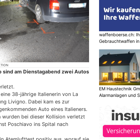
waffenboerse.ch: Ih
Gebrauchtwaffen in
KTION
gno sind am Dienstagabend zwei Autos
letzt.
EM Haustechnik Gmb
eine 38-jährige Italienerin von La
Alarmanlagen und S
ng Livigno. Dabei kam es zur
egenkommenden Auto eines Italieners.
 wurden bei dieser Kollision verletzt
st Poschiavo ins Spital nach
in Atemlufttest positiv aus, worauf sie