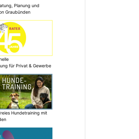
ratung, Planung und
on Graubünden
nelle
ng für Privat & Gewerbe
reies Hundetraining mit
den