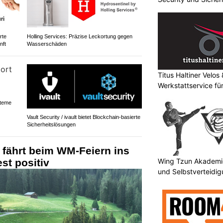
rte
Holling Services: Präzise Leckortung gegen
nft
Wasserschäden
Titus Haltiner Velo
Werkstattservice fü
steme
Vault Security / ivault bietet Blockchain-basierte
Sicherheitslösungen
 fährt beim WM-Feiern ins
Wing Tzun Akademie
st positiv
und Selbstverteidi