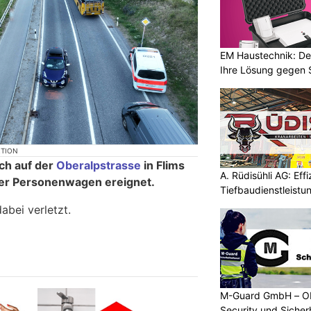
EM Haustechnik: De
Ihre Lösung gegen 
KTION
ch auf der
Oberalpstrasse
in Flims
A. Rüdisühli AG: Eff
vier Personenwagen ereignet.
Tiefbaudienstleistu
bei verletzt.
M-Guard GmbH – Ob
Security und Siche