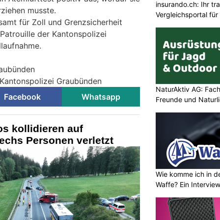
insurando.ch: Ihr t
rziehen musste.
Vergleichsportal fü
amt für Zoll und Grenzsicherheit
Patrouille der Kantonspolizei
llaufnahme.
raubünden
 Kantonspolizei Graubünden
NaturAktiv AG: Fach
Facebook
Whatsapp
Freunde und Naturl
s kollidieren auf
echs Personen verletzt
Wie komme ich in de
Waffe? Ein Intervie