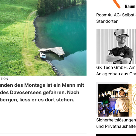
Room4u AG: Selbstl
Standorten
GK Tech GmbH, Amri
Anlagenbau aus Ch
KTION
unden des Montags ist ein Mann mit
r des Davosersees gefahren. Nach
ergen, liess er es dort stehen.
Sicherheitslösungen
und Privathaushal