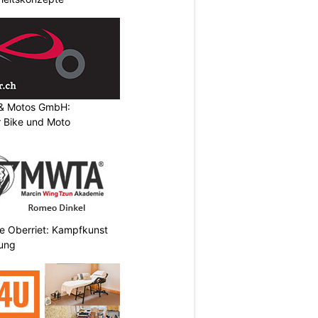
s & Motos GmbH:
r Bike und Moto
 Oberriet: Kampfkunst
gung