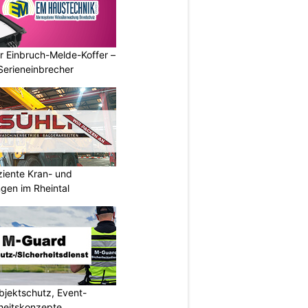
r Einbruch-Melde-Koffer –
Serieneinbrecher
iziente Kran- und
ngen im Rheintal
jektschutz, Event-
rheitskonzepte