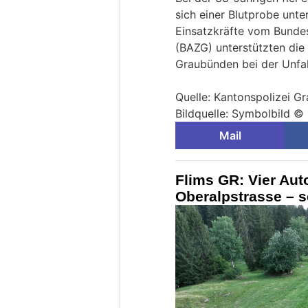
sich einer Blutprobe unte
Einsatzkräfte vom Bundes
(BAZG) unterstützten die 
Graubünden bei der Unfa
Quelle: Kantonspolizei G
Bildquelle: Symbolbild ©
Mail
Flims GR: Vier Auto
Oberalpstrasse – s