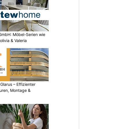
GmbH: Möbel-Serien wie
livia & Valeria
arus – Effizienter
turen, Montage &