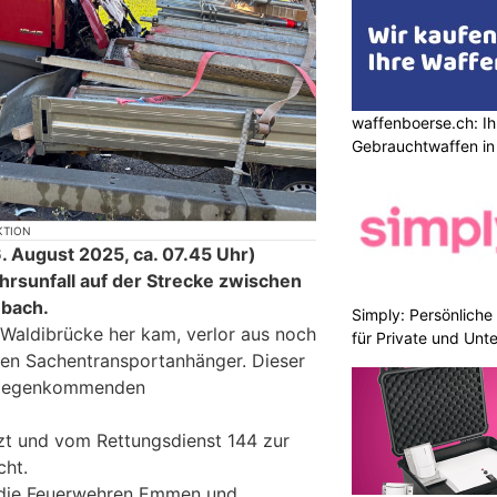
waffenboerse.ch: Ih
Gebrauchtwaffen in
KTION
 August 2025, ca. 07.45 Uhr)
hrsunfall auf der Strecke zwischen
nbach.
Simply: Persönlich
 Waldibrücke her kam, verlor aus noch
für Private und Un
en Sachentransportanhänger. Dieser
ntgegenkommenden
zt und vom Rettungsdienst 144 zur
cht.
 die Feuerwehren Emmen und