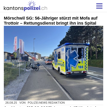
Mörschwil SG: 56-Jähriger stürzt mit Mofa auf
Trottoir – Rettungsdienst bringt ihn ins Spital
26.08.25
VON
POLIZEI.NEWS REDAKTION