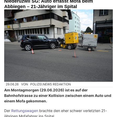
Niederuzwil SG: Auto erfasst Mofa beim
Abbiegen – 21-Jähriger im Spital
29.06.26
VON
POLIZEI.NEWS REDAKTION
Am Montagmorgen (29.06.2026) ist es auf der
Bahnhofstrasse zu einer Kollision zwischen einem Auto und
einem Mofa gekommen.
Der
Rettungswagen
brachte den eher schwer verletzten 21-
jährigen Mofafahrer ins Spital.