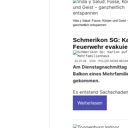
Vida y Salud: Füsse, Körper und Geist 
ganzheitlich entspannen
Schmerikon SG: Ka
Feuerwehr evakuie
22.07.26
VON
POLIZEI.NEWS REDA
Am Dienstagnachmittag (
Balkon eines Mehrfamil
gekommen.
Es entstand Sachschaden
Weiterlesen