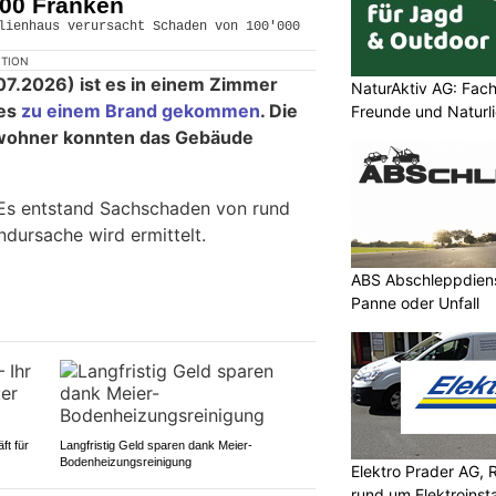
00 Franken
KTION
7.2026) ist es in einem Zimmer
NaturAktiv AG: Fach
ses
zu einem Brand gekommen
. Die
Freunde und Naturl
ohner konnten das Gebäude
 Es entstand Sachschaden von rund
ndursache wird ermittelt.
ABS Abschleppdienst
Panne oder Unfall
ft für
Langfristig Geld sparen dank Meier-
Bodenheizungsreinigung
Elektro Prader AG, 
rund um Elektroinsta