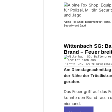
Alpine Fox Shop: Equipment für Polizei, M
Security und Jagd
Wittenbach SG: Bal
Brand – Feuer brei
15.07.26
VON
POLIZEI.NEWS REDA
Am Dienstagnachmittag (
der Nähe der Tröstlistra
geraten.
Das Feuer griff auf das 
konnte den Brand rasch un
niemand.