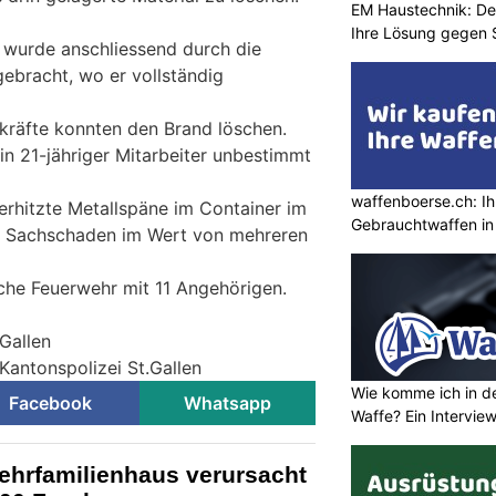
EM Haustechnik: De
Ihre Lösung gegen 
 wurde anschliessend durch die
gebracht, wo er vollständig
kräfte konnten den Brand löschen.
n 21-jähriger Mitarbeiter unbestimmt
waffenboerse.ch: Ih
erhitzte Metallspäne im Container im
Gebrauchtwaffen in
d Sachschaden im Wert von mehreren
iche Feuerwehr mit 11 Angehörigen.
.Gallen
Kantonspolizei St.Gallen
Wie komme ich in de
Facebook
Whatsapp
Waffe? Ein Intervie
ehrfamilienhaus verursacht