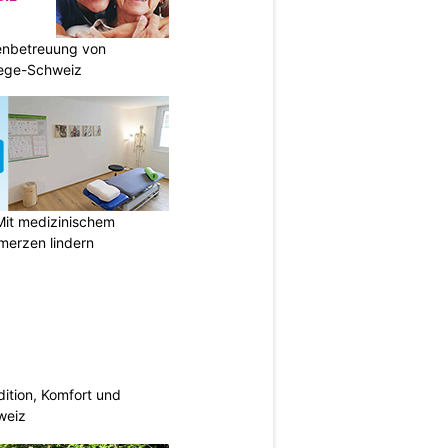
enbetreuung von
lege-Schweiz
Mit medizinischem
merzen lindern
dition, Komfort und
weiz