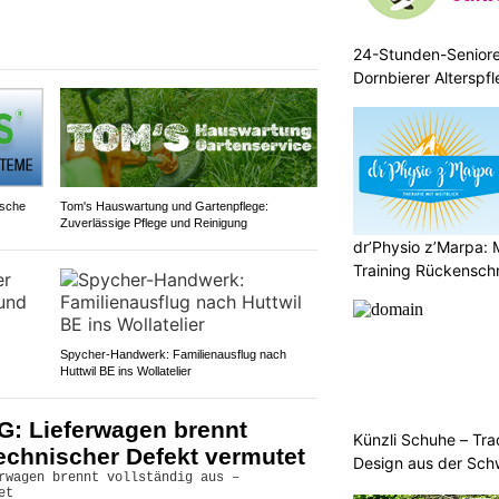
24-Stunden-Senior
Dornbierer Alterspf
ische
Tom's Hauswartung und Gartenpflege:
Zuverlässige Pflege und Reinigung
dr’Physio z’Marpa: 
Training Rückensch
Spycher-Handwerk: Familienausflug nach
Huttwil BE ins Wollatelier
G: Lieferwagen brennt
Künzli Schuhe – Tra
technischer Defekt vermutet
Design aus der Sch