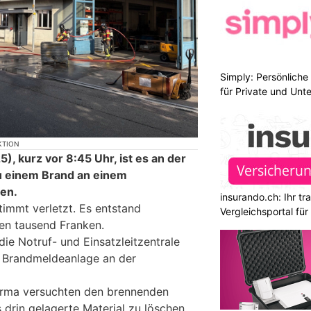
Simply: Persönlich
für Private und Un
KTION
, kurz vor 8:45 Uhr, ist es an der
 einem Brand an einem
en.
insurando.ch: Ihr t
immt verletzt. Es entstand
Vergleichsportal fü
n tausend Franken.
die Notruf- und Einsatzleitzentrale
r Brandmeldeanlage an der
Firma versuchten den brennenden
drin gelagerte Material zu löschen.