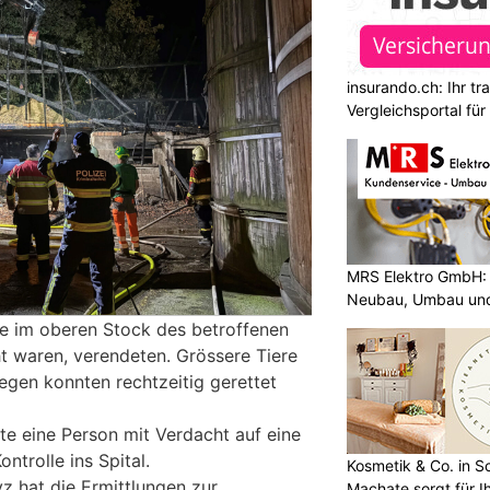
insurando.ch: Ihr t
Vergleichsportal fü
MRS Elektro GmbH: 
Neubau, Umbau und
e im oberen Stock des betroffenen
t waren, verendeten. Grössere Tiere
egen konnten rechtzeitig gerettet
te eine Person mit Verdacht auf eine
ntrolle ins Spital.
Kosmetik & Co. in S
z hat die Ermittlungen zur
Machate sorgt für I