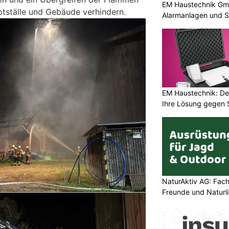
EM Haustechnik Gmb
tställe und Gebäude verhindern.
Alarmanlagen und S
EM Haustechnik: De
Ihre Lösung gegen 
NaturAktiv AG: Fach
Freunde und Naturl