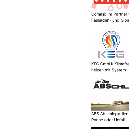
Comasi: Ihr Partner 
Fassaden- und Gips
KTION
.7.2026) haben in Samstagern
 mehrere Personen zwei Fahrzeuge
KEG GmbH: Klimafre
tige verhaftet.
heizen mit System
 eine Anwohnerin der Einsatzzentrale
den Brand eines Fahrzeuges auf
z.
ABS Abschleppdienst
Panne oder Unfall