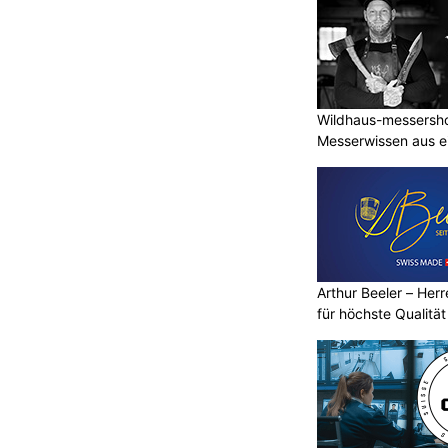
s und
Aumo Garage AG: Auto-Service mit
persönlicher Betreuung in St. Gallen
Vor Ort Hilfe EDV-Support für Notrufsysteme
und Alarmtechnik
Wildhaus-messershop
Messerwissen aus e
Bauernhaus brennt
 – mehrere Tiere sterben
Arthur Beeler – He
für höchste Qualität