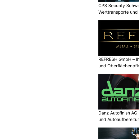
CPS Security Schwe
Werttransporte und 
REFRESH GmbH – Ihr
KTION
und Oberflächenpfl
 Mittwochabend ein Bauernhaus und
 in Vollbrand geraten.
plett nieder. Zwei Personen wurden
Tiere verstorben. Ermittlungen zur
he des Sachschadens sind im Gang.
Danz Autofinish AG 
und Autoaufbereitu