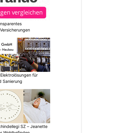
ransparentes
r Versicherungen
Elektrolösungen für
 Sanierung
chindellegi SZ – Jeanette
hr Wohlbefinden