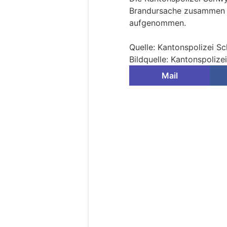
Brandursache zusammen m
aufgenommen.
Quelle: Kantonspolizei S
Bildquelle: Kantonspoliz
Mail
Samstagern ZH: Zw
mutmassliche Bran