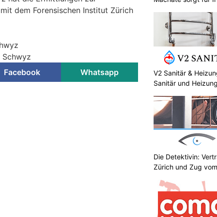
it dem Forensischen Institut Zürich
chwyz
ei Schwyz
Facebook
Whatsapp
V2 Sanitär & Heizu
Sanitär und Heizun
ei Autos angezündet – drei
dstifter festgenommen
Die Detektivin: Vert
Zürich und Zug vom