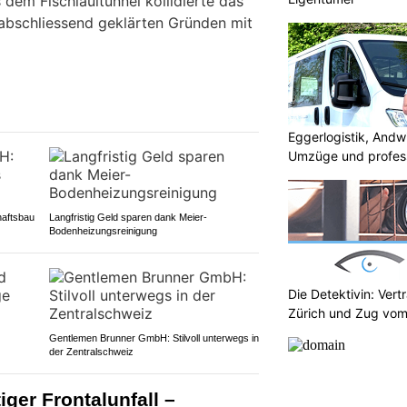
 dem Fischlauitunnel kollidierte das
abschliessend geklärten Gründen mit
Eggerlogistik, Andw
Umzüge und profess
haftsbau
Langfristig Geld sparen dank Meier-
Bodenheizungsreinigung
Die Detektivin: Vert
Zürich und Zug vom
Gentlemen Brunner GmbH: Stilvoll unterwegs in
der Zentralschweiz
ger Frontalunfall –