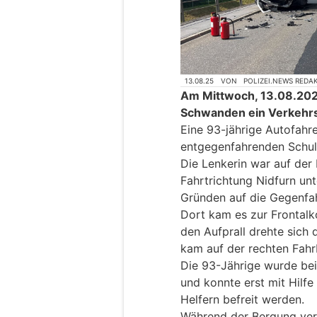
13.08.25
VON
POLIZEI.NEWS REDA
Am Mittwoch, 13.08.2025,
Schwanden ein Verkehrsu
Eine 93-jährige Autofahrer
entgegenfahrenden Schul
Die Lenkerin war auf der
Fahrtrichtung Nidfurn un
Gründen auf die Gegenfah
Dort kam es zur Frontalk
den Aufprall drehte sic
kam auf der rechten Fahr
Die 93-Jährige wurde be
und konnte erst mit Hilfe
Helfern befreit werden.
Während der Bergung vers