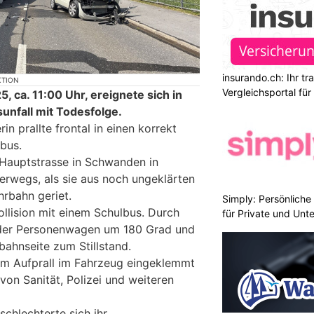
insurando.ch: Ihr t
KTION
Vergleichsportal fü
 ca. 11:00 Uhr, ereignete sich in
nfall mit Todesfolge.
in prallte frontal in einen korrekt
bus.
 Hauptstrasse in Schwanden in
terwegs, als sie aus noch ungeklärten
rbahn geriet.
Simply: Persönlich
ollision mit einem Schulbus. Durch
für Private und Un
h der Personenwagen um 180 Grad und
bahnseite zum Stillstand.
im Aufprall im Fahrzeug eingeklemmt
 von Sanität, Polizei und weiteren
chlechterte sich ihr