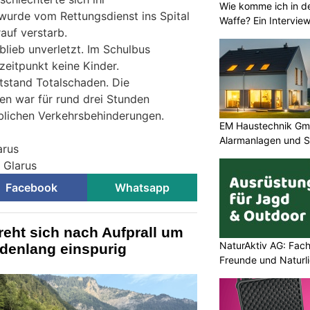
Wie komme ich in de
wurde vom Rettungsdienst ins Spital
Waffe? Ein Intervie
auf verstarb.
blieb unverletzt. Im Schulbus
zeitpunkt keine Kinder.
tstand Totalschaden. Die
n war für rund drei Stunden
blichen Verkehrsbehinderungen.
EM Haustechnik Gmb
Alarmanlagen und S
arus
i Glarus
Facebook
Whatsapp
reht sich nach Aufprall um
NaturAktiv AG: Fach
ndenlang einspurig
Freunde und Naturl