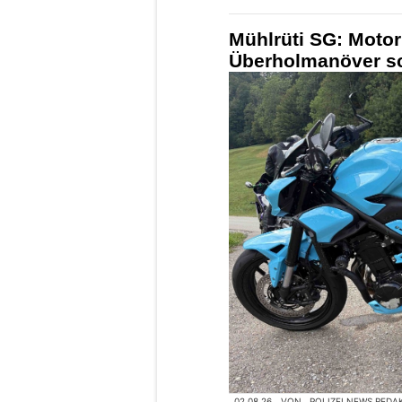
Mühlrüti SG: Motor
Überholmanöver sc
02.08.26
VON
POLIZEI.NEWS REDA