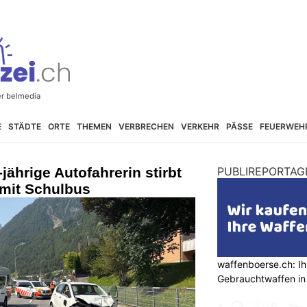
E
STÄDTE
ORTE
THEMEN
VERBRECHEN
VERKEHR
PÄSSE
FEUERWEH
ährige Autofahrerin stirbt
PUBLIREPORTAG
 mit Schulbus
waffenboerse.ch: Ih
Gebrauchtwaffen in