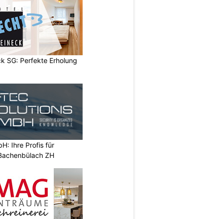
k SG: Perfekte Erholung
H: Ihre Profis für
 Bachenbülach ZH