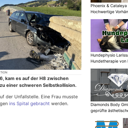
Phoenix & Cataleya
Hochwertige Vorhä
Hundephysio Larissa
Hundetherapie von 
KTION
26, kam es auf der H8 zwischen
zu einer schweren Selbstkollision.
f der Unfallstelle. Eine Frau musste
ngen
ins Spital gebracht
werden.
Diamonds Body GmbH
geprüfte ästhetisc