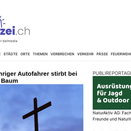
E
STÄDTE
ORTE
THEMEN
VERBRECHEN
VERKEHR
PÄSSE
FEUERWEH
riger Autofahrer stirbt bei
PUBLIREPORTAG
n Baum
NaturAktiv AG: Fach
Freunde und Naturl