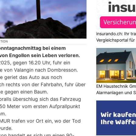
insurando.ch: Ihr t
Vergleichsportal fü
KTION
onntagnachmittag bei einem
 von Engollon sein Leben verloren.
025, gegen 16.20 Uhr, fuhr ein
se von Valangin nach Dombresson.
e geriet das Auto aus noch
h rechts von der Fahrbahn, fuhr über
EM Haustechnik Gmb
lte gegen einen Baum.
Alarmanlagen und S
ralls überschlug sich das Fahrzeug
50 Meter vom ersten Aufprallpunkt
am.
MUR trafen vor Ort ein, wo der Tod
wurde.
son handelt es sich um einen 90-