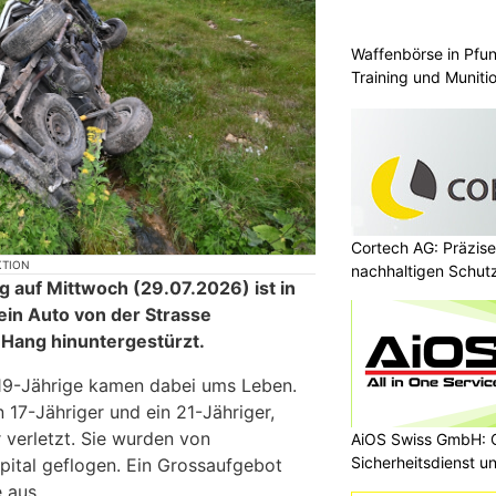
Waffenbörse in Pfun
Training und Muniti
Cortech AG: Präzise
KTION
nachhaltigen Schut
g auf Mittwoch (29.07.2026) ist in
ein Auto von der Strasse
Hang hinuntergestürzt.
 19-Jährige kamen dabei ums Leben.
n 17-Jähriger und ein 21-Jähriger,
 verletzt. Sie wurden von
AiOS Swiss GmbH: O
Sicherheitsdienst u
Spital geflogen. Ein Grossaufgebot
 aus.