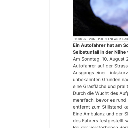
11.08.25
VON
POLIZEI.NEWS REDA
Ein Autofahrer hat am S
Selbstunfall in der Nähe
Am Sonntag, 10. August 2
Autofahrer auf der Stras
Ausgangs einer Linkskurv
unbekannten Gründen nac
eine Grasfläche und pral
Durch die Wucht des Aufp
mehrfach, bevor es rund 
entfernt zum Stillstand k
Eine Ambulanz und der S
des Fahrers festgestellt 
Bei der verstorbenen Per