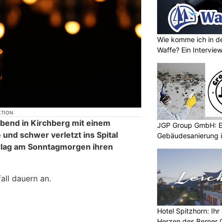
Wie komme ich in de
Waffe? Ein Intervie
KTION
abend in Kirchberg mit einem
JGP Group GmbH: Ef
 und schwer verletzt ins Spital
Gebäudesanierung i
rlag am Sonntagmorgen ihren
all dauern an.
Hotel Spitzhorn: Ih
Herzen des Berner 