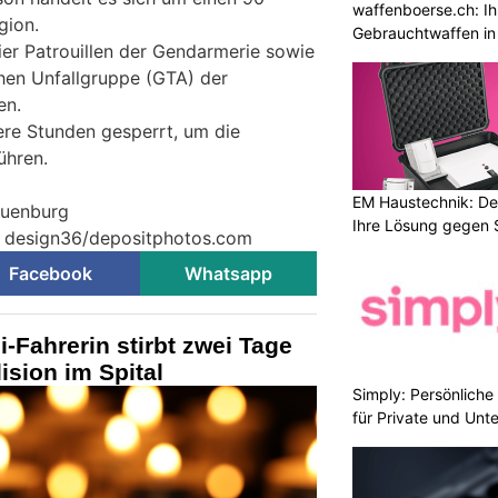
waffenboerse.ch: Ih
gion.
Gebrauchtwaffen in
ier Patrouillen der Gendarmerie sowie
chen Unfallgruppe (GTA) der
en.
ere Stunden gesperrt, um die
ühren.
EM Haustechnik: De
euenburg
Ihre Lösung gegen 
© design36/depositphotos.com
Facebook
Whatsapp
i-Fahrerin stirbt zwei Tage
ision im Spital
Simply: Persönlich
für Private und Un