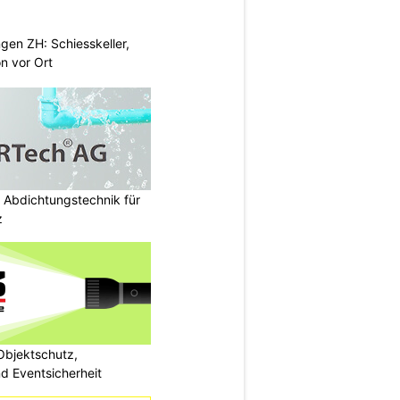
gen ZH: Schiesskeller,
on vor Ort
 Abdichtungstechnik für
z
bjektschutz,
nd Eventsicherheit