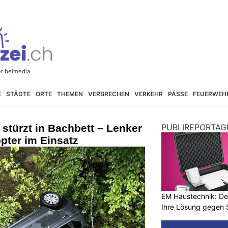
E
STÄDTE
ORTE
THEMEN
VERBRECHEN
VERKEHR
PÄSSE
FEUERWEH
 stürzt in Bachbett – Lenker
PUBLIREPORTAG
opter im Einsatz
EM Haustechnik: De
Ihre Lösung gegen 