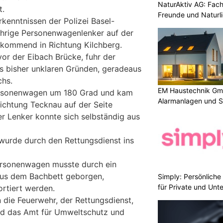
NaturAktiv AG: Fach
t.
Freunde und Naturl
kenntnissen der Polizei Basel-
ährige Personenwagenlenker auf der
 kommend in Richtung Kilchberg.
vor der Eibach Brücke, fuhr der
s bisher unklaren Gründen, geradeaus
chs.
EM Haustechnik Gmb
ersonenwagen um 180 Grad und kam
Alarmanlagen und S
 Richtung Tecknau auf der Seite
er Lenker konnte sich selbständig aus
 wurde durch den Rettungsdienst ins
ersonenwagen musste durch ein
us dem Bachbett geborgen,
Simply: Persönlich
für Private und Un
rtiert werden.
 die Feuerwehr, der Rettungsdienst,
und das Amt für Umweltschutz und