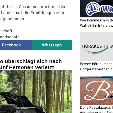
haft hat in Zusammenarbeit mit der
-Landschaft die Ermittlungen zum
aufgenommen.
Wie komme ich in de
Waffe? Ein Intervie
dschaft
-Landschaft
Facebook
Whatsapp
o überschlägt sich nach
Besser hören, mehr 
fünf Personen verletzt
Hörgerätepartner in
Doris Passalacqua: F
der schwersten Zei