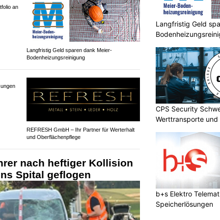
Langfristig Geld sp
Bodenheizungsrein
folio an
Langfristig Geld sparen dank Meier-
Bodenheizungsreinigung
CPS Security Schwe
Werttransporte und 
sungen
REFRESH GmbH – Ihr Partner für Werterhalt
und Oberflächenpflege
rer nach heftiger Kollision
ins Spital geflogen
b+s Elektro Telemat
Speicherlösungen