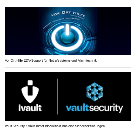
Vor Ort Hilfe EDV-Support für Notrufsysteme und Alarmtechnik
Vault Security / ivault bietet Blockchain-basierte Sicherheitslösungen