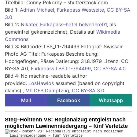
Titelbild: Conny Pokorny – shutterstock.com
Bild 1:
Adrian Michael
,
Furkapass Westseite
,
CC BY-SA
3.0
Bild 2:
Nikater
,
Furkapass–hotel belvedere01
, als
gemeinfrei gekennzeichnet, Details auf
Wikimedia
Commons
Bild 3: Bildcode: LBS_L1-794499 Fotograf: Swissair
Photo AG Titel: Furkapass Beschreibung:
Hochgeflogen, Pässe Datierung: 31.8.1979 Lizenz: CC
BY-SA 4.0,
Furkapass LBS L1-794499
,
CC BY-SA 4.0
Bild 4: No machine-readable author
provided.
LosHawlos
assumed (based on copyright
claims).,
Mh DFB Dampfzug
,
CC BY-SA 3.0
Mail
Facebook
Whatsapp
Steg–Hohtenn VS: Regionalzug entgleist nach
möglichem Lawinenniedergang – fünf Verletzte