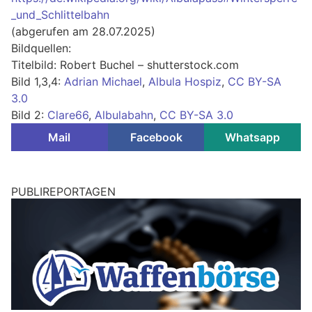
_und_Schlittelbahn
(abgerufen am 28.07.2025)
Bildquellen:
Titelbild: Robert Buchel – shutterstock.com
Bild 1,3,4:
Adrian Michael
,
Albula Hospiz
,
CC BY-SA
3.0
Bild 2:
Clare66
,
Albulabahn
,
CC BY-SA 3.0
Mail
Facebook
Whatsapp
PUBLIREPORTAGEN