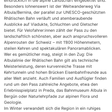
eindrücklich in die alpine Landschaft eingebettet sind.
Besonders lohnenswert ist der Weitwanderweg Via
Albula/Bernina, der parallel zur UNESCO-geschützten
Rhätischen Bahn verläuft und atemberaubende
Ausblicke auf Viadukte, Schluchten und Gletscher
bietet. Für Velofahrer:innen zählt der Pass zu den
landschaftlich schönsten, aber auch anspruchsvolleren
Alpenrouten der Schweiz – mit 1’800 Höhenmetern,
steilen Kehren und spektakulären Panoramablicken.
Wer es gemütlicher mag, steigt in den Zug: Die
Albulalinie der Rhätischen Bahn gilt als technische
Meisterleistung, deren kurvenreiche Trasse mit
Kehrtunneln und hohen Brücken Eisenbahnfreunde aus
aller Welt anzieht. Auch Familien und Ausflügler finden
rund um den Pass zahlreiche Angebote, etwa den
Erlebnisspielplatz in Preda, das Bahnmuseum Albula in
Bergün oder Naturlehrpfade zur alpinen Flora und
Geologie.
Im Winter verwandelt sich die Region in ein ruhiges