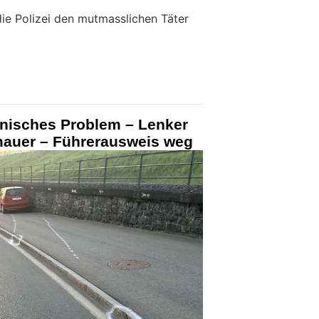
e Polizei den mutmasslichen Täter
inisches Problem – Lenker
tzmauer – Führerausweis weg