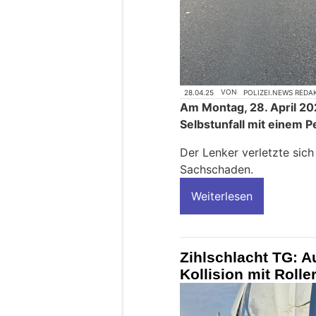
28.04.25
VON
POLIZEI.NEWS REDA
Am Montag, 28. April 202
Selbstunfall mit eine
Der Lenker verletzte sich
Sachschaden.
Weiterlesen
Zihlschlacht TG: A
Kollision mit Roll