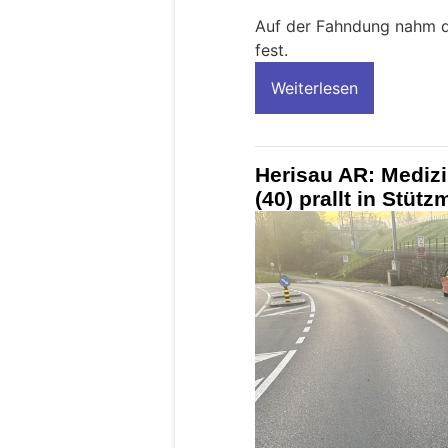
Auf der Fahndung nahm di
fest.
Weiterlesen
Herisau AR: Mediz
(40) prallt in Stü