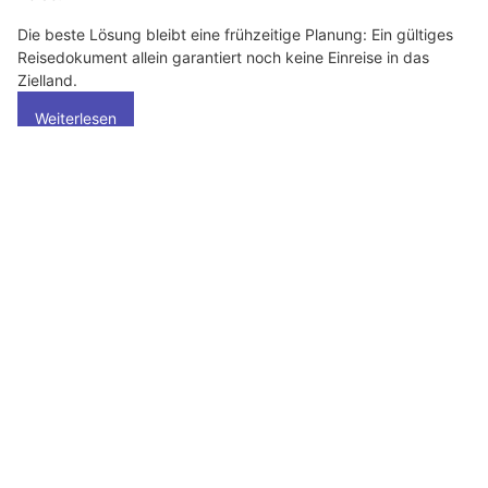
Die beste Lösung bleibt eine frühzeitige Planung: Ein gültiges
Reisedokument allein garantiert noch keine Einreise in das
Zielland.
Weiterlesen
GEGGUS Schweiz: Sichere und ästhetische Schmutzschleusen für jeden Bedarf