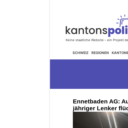
SCHWEIZ
REGIONEN
KANTON
Ennetbaden AG: Aut
jähriger Lenker flü