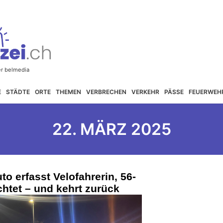
E
STÄDTE
ORTE
THEMEN
VERBRECHEN
VERKEHR
PÄSSE
FEUERWEH
22. MÄRZ 2025
o erfasst Velofahrerin, 56-
chtet – und kehrt zurück