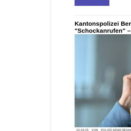
Kantonspolizei Be
"Schockanrufen" –
22.03.25
VON
POLIZEI.NEWS REDA