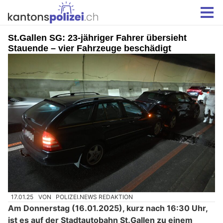
St.Gallen SG: 23-jähriger Fahrer übersieht
Stauende – vier Fahrzeuge beschädigt
17.01.25
VON
POLIZEI.NEWS REDAKTION
Am Donnerstag (16.01.2025), kurz nach 16:30 Uhr,
ist es auf der Stadtautobahn St.Gallen zu einem