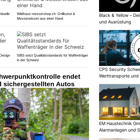
iduelle
Wildhaus-messershop.ch: Grillkunst &
Black & Yellow – De
Messerwissen aus einer Hand
und Ausrüstung
 Design
SIBS setzt Qualitätsstandards für Waffenträger
in der Schweiz
CPS Security Schwe
hwerpunktkontrolle endet
Werttransporte und 
d sichergestellten Autos
EM Haustechnik Gmb
Alarmanlagen und S