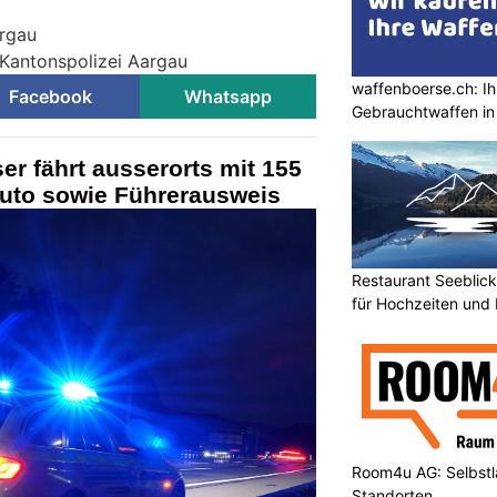
argau
 Kantonspolizei Aargau
waffenboerse.ch: Ih
Facebook
Whatsapp
Gebrauchtwaffen in
er fährt ausserorts mit 155
Auto sowie Führerausweis
Restaurant Seeblick
für Hochzeiten und 
Room4u AG: Selbstl
Standorten