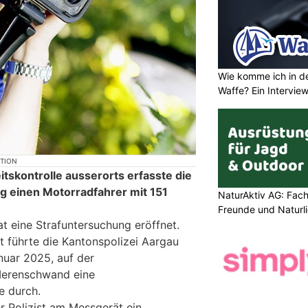
Wie komme ich in de
Waffe? Ein Intervie
KTION
tskontrolle ausserorts erfasste die
ag einen Motorradfahrer mit 151
NaturAktiv AG: Fach
Freunde und Naturl
t eine Strafuntersuchung eröffnet.
 führte die Kantonspolizei Aargau
nuar 2025, auf der
Merenschwand eine
e durch.
r Polizist am Messgerät ein