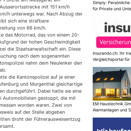
Simply: Persönlich
 Ausserortsstrecke mit 151 km/h
für Private und Un
0 km/h unterwegs war. Nach Abzug der
ibt sich eine strafbare
reitung von 66 km/h.
te das Motorrad, das von einem 20-
 Aufgrund der hohen Geschwindigkeit
zei die Staatsanwaltschaft ein. Diese
insurando.ch: Ihr t
ersuchung nach dem sogenannten
Vergleichsportal fü
ntonspolizei nahm dem Neulenker den
ab.
te die Kantonspolizei auf je einer
ufenburg und Murgenthal gleichartige
en durchgeführt. Dabei hatte sie eine
i Automobilisten gestoppt, die mit
EM Haustechnik Gmb
emessen worden waren. Zwei von
Alarmanlagen und S
usweis auf der Stelle abgeben
itten droht der Führerausweisentzug
hrsamt.