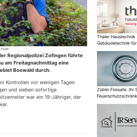
Thaler Haustechnik
Gebäudetechnik für
KTION
er Regionalpolizei Zofingen führte
au am Freitagnachmittag eine
ebiet Boowald durch.
on Kontrollen vor wenigen Tagen
igen und sieben sofortige
Züblin Firesafe: Ihr 
Feuerschutzschrän
tzenreiter war ein 19-Jähriger, der
war.