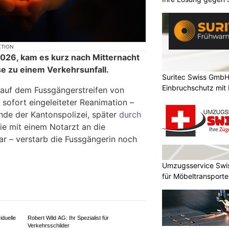
KTION
026, kam es kurz nach Mitternacht
se zu einem Verkehrsunfall.
Suritec Swiss GmbH:
Einbruchschutz mit
 auf dem Fussgängerstreifen von
 sofort eingeleiteter Reanimation –
nde der Kantonspolizei, später
durch
die mit einem Notarzt an die
ar – verstarb die Fussgängerin noch
Umzugsservice Swis
für Möbeltransport
iduelle
Robert Wild AG: Ihr Spezialist für
Verkehrsschilder