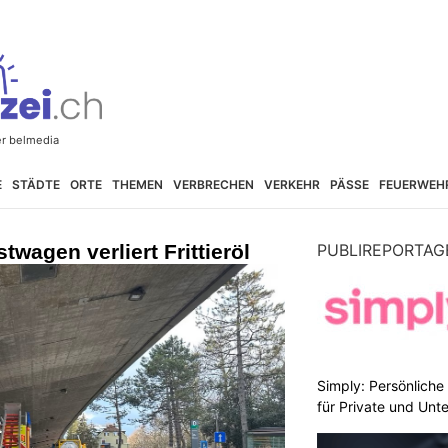
E
STÄDTE
ORTE
THEMEN
VERBRECHEN
VERKEHR
PÄSSE
FEUERWEH
twagen verliert Frittieröl
PUBLIREPORTAG
Simply: Persönlich
für Private und Un