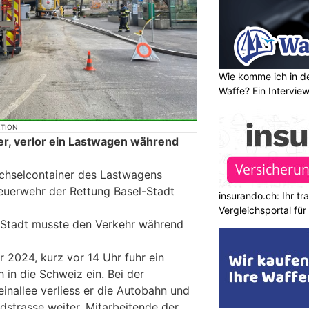
Wie komme ich in de
Waffe? Ein Intervie
KTION
r, verlor ein Lastwagen während
chselcontainer des Lastwagens
euerwehr der Rettung Basel-Stadt
insurando.ch: Ihr t
Vergleichsportal fü
l-Stadt musste den Verkehr während
 2024, kurz vor 14 Uhr fuhr ein
 in die Schweiz ein. Bei der
inallee verliess er die Autobahn und
dstrasse weiter. Mitarbeitende der