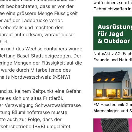
waffenboerse.ch: Ih
adt beobachteten, dass er vor der
Gebrauchtwaffen in
ee eine grössere Menge Flüssigkeit
 auf der Ladebrücke verlor.
s ebenfalls und machten den
darauf aufmerksam, worauf dieser
ielt.
ahn und des Wechselcontainers wurde
NaturAktiv AG: Fach
Rettung Basel-Stadt beigezogen. Der
Freunde und Naturl
ringe Mengen der Flüssigkeit auf die
 wurde durch Mitarbeitende des
rhalts Nordwestschweiz (NSNW)
and zu keinem Zeitpunkt eine Gefahr,
e es sich um altes Frittieröl.
EM Haustechnik Gmb
der Verzweigung Schwarzwaldstrasse
Alarmanlagen und S
chtung Bäumlihofstrasse musste
tte auch zur Folge, dass der
rkehrsbetriebe (BVB) umgeleitet