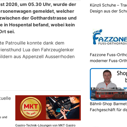
ust 2026, um 05.30 Uhr, wurde der
Künzli Schuhe – Tra
 Personenwagen gemeldet, welcher
Design aus der Sch
d zwischen der Gotthardstrasse und
e in Hospental befand, wobei kein
rt sei.
e Patrouille konnte dank dem
Diensthund Lua den Fahrzeuglenker
Fazzone Fuss-Ortho
hildern aus Appenzell Ausserrhoden
moderner Fuss-Ort
Bähnli-Shop Barmett
Fachgeschäft für di
s und
Gastro-Technik-Lösungen von MKT Gastro