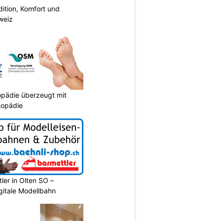
dition, Komfort und
weiz
pädie überzeugt mit
hopädie
ler in Olten SO –
gitale Modellbahn