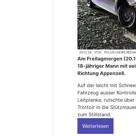
20.12.24
VON
POLIZEI.NEWS REDA
Am Freitagmorgen (20.12
18-jähriger Mann mit se
Richtung Appenzell.
Auf der leicht mit Schne
Fahrzeug ausser Kontrolle,
Leitplanke, rutschte übe
Trottoir in die Stützmau
zum Stillstand.
Weiterlesen