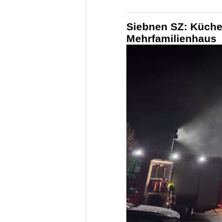
Siebnen SZ: Küche
Mehrfamilienhaus