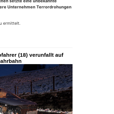
hen setzte eine unbekannte
rere Unternehmen Terrordrohungen
 ermittelt.
ahrer (18) verunfallt auf
Fahrbahn