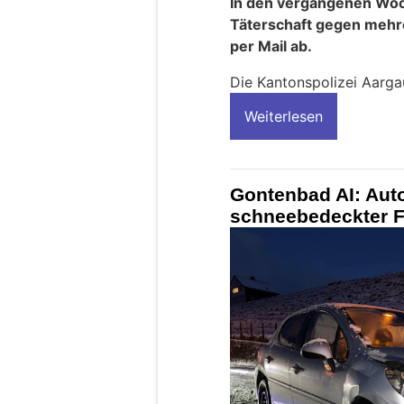
In den vergangenen Woc
Täterschaft gegen meh
per Mail ab.
Die Kantonspolizei Aargau
Weiterlesen
Gontenbad AI: Autof
schneebedeckter 