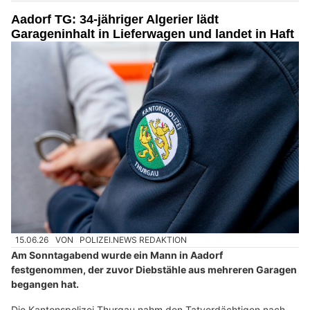
Aadorf TG: 34-jähriger Algerier lädt
Garageninhalt in Lieferwagen und landet in Haft
15.06.26
VON
POLIZEI.NEWS REDAKTION
Am Sonntagabend wurde ein Mann in Aadorf
festgenommen, der zuvor Diebstähle aus mehreren Garagen
begangen hat.
Die Kantonspolizei Thurgau nahm den Tatverdächtigen nach