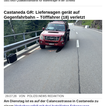
SIBS setzt Qualitätsstandards für Waffenträger in der Schweiz
Castaneda GR: Lieferwagen gerät auf
Gegenfahrbahn – Töfffahrer (18) verletzt
29.07.26
VON
POLIZEI.NEWS REDAKTION
Am Dienstag ist es auf der Calancastrasse in Castaneda zu
einem
Verkehrsunfall mit drei beteiligten Fahrzeugen