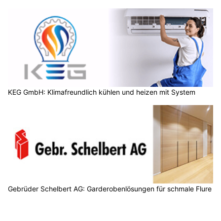
KEG GmbH: Klimafreundlich kühlen und heizen mit System
Gebrüder Schelbert AG: Garderobenlösungen für schmale Flure