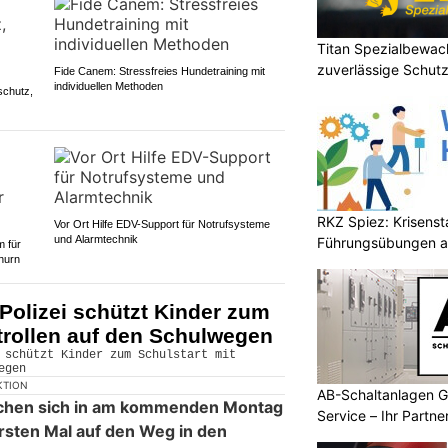
Titan Spezialbewa
zuverlässige Schutz
Fide Canem: Stressfreies Hundetraining mit
individuellen Methoden
schutz,
RKZ Spiez: Krisens
Vor Ort Hilfe EDV-Support für Notrufsysteme
und Alarmtechnik
Führungsübungen a
m für
thurn
Polizei schützt Kinder zum
trollen auf den Schulwegen
KTION
AB-Schaltanlagen 
achen sich in am kommenden Montag
Service – Ihr Partn
rsten Mal auf den Weg in den