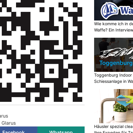
Wie komme ich in de
Waffe? Ein Intervie
Toggenburg Indoor S
Schiessanlage in Wa
arus
i Glarus
Häusler spezial clea
Facebook
Whatsapp
Ihre Experten für Ta