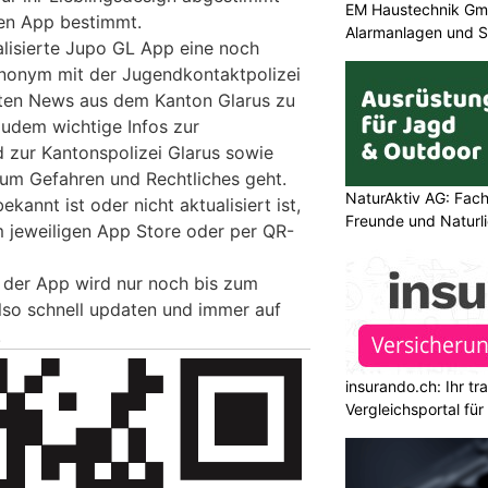
EM Haustechnik Gmb
en App bestimmt.
Alarmanlagen und S
alisierte Jupo GL App eine noch
anonym mit der Jugendkontaktpolizei
sten News aus dem Kanton Glarus zu
zudem wichtige Infos zur
 zur Kantonspolizei Glarus sowie
s um Gefahren und Rechtliches geht.
NaturAktiv AG: Fach
ekannt ist oder nicht aktualisiert ist,
Freunde und Naturl
m jeweiligen App Store oder per QR-
n der App wird nur noch bis zum
also schnell updaten und immer auf
.
insurando.ch: Ihr t
Vergleichsportal fü