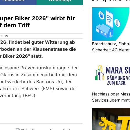
per Biker 2026" wirbt für
f dem Töff
KTION
26, findet bei guter Witterung ab
Brandschutz, Einbr
rboden an der Klausenstrasse die
Sicherheit AG biete
 Biker 2026" statt.
gemeinsame Präventionskampagne der
 Glarus in Zusammenarbeit mit dem
iffsverkehr des Kantons Uri, der
fahrer der Schweiz (FMS) sowie der
Nachlass oder Mes
lverhütung (BFU).
Services übernimmt
Reinigung