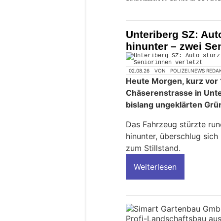
Unteriberg SZ: Aut
hinunter – zwei Sen
02.08.26
VON
POLIZEI.NEWS REDA
Heute Morgen, kurz vor 
Chäserenstrasse in Unt
bislang ungeklärten Grü
Das Fahrzeug stürzte run
hinunter, überschlug sic
zum Stillstand.
Weiterlesen