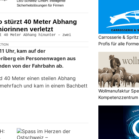
LBS-Schweiz GmbH: Intelligente
Sicherheitslösungen für Firmen
o stürzt 40 Meter Abhang
iorinnen verletzt
Carrosserie & Spri
Profis für alle Form
KTION
11 Uhr, kam auf der
eriberg ein Personenwagen aus
nden von der Fahrbahn ab.
d 40 Meter einen steilen Abhang
h mehrfach und kam in einem Bachbett
Wollmanufaktur Spe
Kompetenzzentrum f