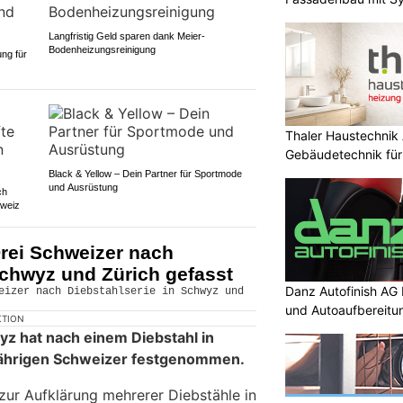
Langfristig Geld sparen dank Meier-
Bodenheizungsreinigung
ng für
Thaler Haustechnik
Gebäudetechnik für
Black & Yellow – Dein Partner für Sportmode
und Ausrüstung
ch
hweiz
rei Schweizer nach
Schwyz und Zürich gefasst
Danz Autofinish AG 
und Autoaufbereitu
KTION
yz hat nach einem Diebstahl in
jährigen Schweizer festgenommen.
zur Aufklärung mehrerer Diebstähle in