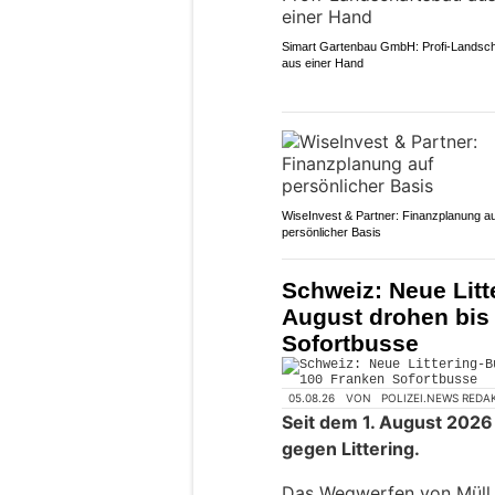
Simart Gartenbau GmbH: Profi-Landsc
aus einer Hand
WiseInvest & Partner: Finanzplanung au
persönlicher Basis
Schweiz: Neue Litt
August drohen bis
Sofortbusse
05.08.26
VON
POLIZEI.NEWS REDA
Seit dem 1. August 2026
gegen Littering.
Das Wegwerfen von Müll k