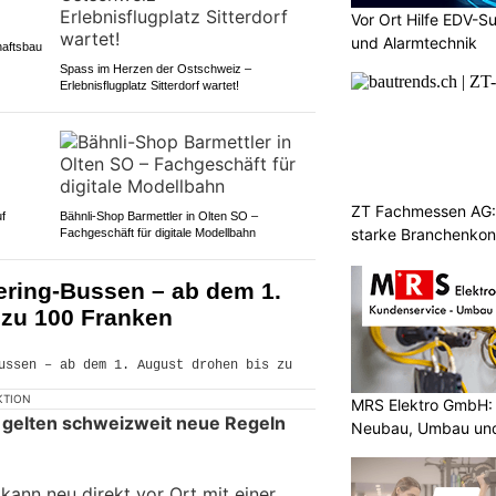
Vor Ort Hilfe EDV-S
und Alarmtechnik
haftsbau
Spass im Herzen der Ostschweiz –
Erlebnisflugplatz Sitterdorf wartet!
ZT Fachmessen AG: 
f
Bähnli-Shop Barmettler in Olten SO –
starke Branchenkon
Fachgeschäft für digitale Modellbahn
ering-Bussen – ab dem 1.
 zu 100 Franken
KTION
MRS Elektro GmbH: 
 gelten schweizweit neue Regeln
Neubau, Umbau und
ann neu direkt vor Ort mit einer