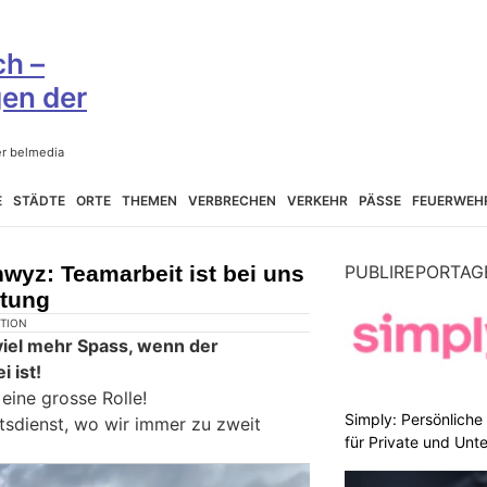
E
STÄDTE
ORTE
THEMEN
VERBRECHEN
VERKEHR
PÄSSE
FEUERWEH
wyz: Teamarbeit ist bei uns
PUBLIREPORTAG
utung
KTION
viel mehr Spass, wenn der
i ist!
 eine grosse Rolle!
Simply: Persönlich
tsdienst, wo wir immer zu zweit
für Private und Un