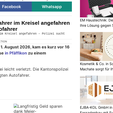
Facebook
Whatsapp
EM Haustechnik: De
fahrer im Kreisel angefahren
Ihre Lösung gegen 
ofahrer
KTION
. August 2026, kam es kurz vor 16
sse
in Pfäffikon
zu einem
Kosmetik & Co. in S
i leicht verletzt. Die Kantonspolizei
Machate sorgt für I
gten Autofahrer.
EJBA-KOL GmbH in 
Fassadenbau mit S