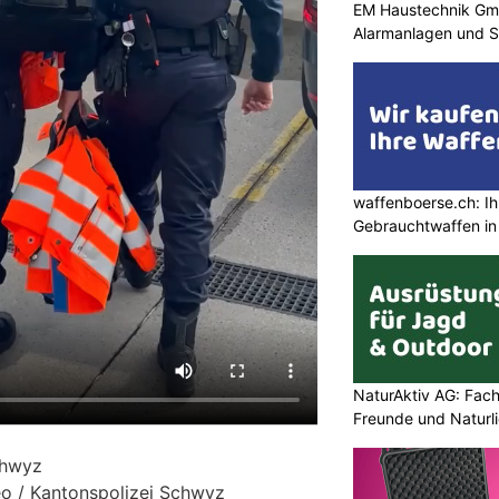
EM Haustechnik Gmb
Alarmanlagen und S
waffenboerse.ch: Ih
Gebrauchtwaffen in
NaturAktiv AG: Fach
Freunde und Naturl
chwyz
deo / Kantonspolizei Schwyz