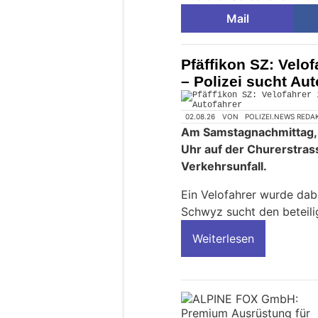
Mail
Pfäffikon SZ: Velo
– Polizei sucht Aut
02.08.26
VON
POLIZEI.NEWS REDA
Am Samstagnachmittag, 1
Uhr auf der Churerstra
Verkehrsunfall.
Ein Velofahrer wurde dabe
Schwyz sucht den beteili
Weiterlesen