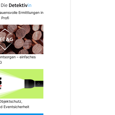
rauensvolle Ermittlungen in
 Profi
entsorgen – einfaches
G
bjektschutz,
nd Eventsicherheit