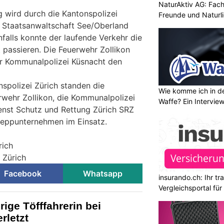
NaturAktiv AG: Fach
 wird durch die Kantonspolizei
Freunde und Naturl
 Staatsanwaltschaft See/Oberland
falls konnte der laufende Verkehr die
t passieren. Die Feuerwehr Zollikon
r Kommunalpolizei Küsnacht den
polizei Zürich standen die
Wie komme ich in de
wehr Zollikon, die Kommunalpolizei
Waffe? Ein Intervie
enst Schutz und Rettung Zürich SRZ
leppunternehmen im Einsatz.
rich
i Zürich
Facebook
Whatsapp
insurando.ch: Ihr t
Vergleichsportal fü
ige Töfffahrerin bei
rletzt