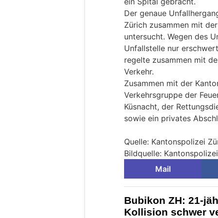
ein Spital gebracht.
Der genaue Unfallhergang
Zürich zusammen mit der
untersucht. Wegen des Un
Unfallstelle nur erschwer
regelte zusammen mit de
Verkehr.
Zusammen mit der Kantons
Verkehrsgruppe der Feuer
Küsnacht, der Rettungsdi
sowie ein privates Absch
Quelle: Kantonspolizei Zü
Bildquelle: Kantonspolize
Mail
Bubikon ZH: 21-jähr
Kollision schwer ve