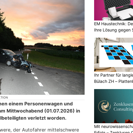
EM Haustechnik: De
Ihre Lösung gegen 
Ihr Partner für lang
Bülach ZH – Platte
KTION
ischen einem Personenwagen und
 am Mittwochabend (01.07.2026) in
lbeteiligten verletzt worden.
Mit neurowissenscha
chwere, der Autofahrer mittelschwere
Erfolg – Zenklusen 