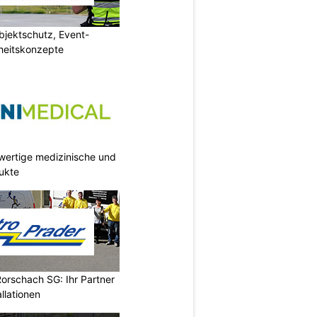
jektschutz, Event-
rheitskonzepte
wertige medizinische und
ukte
Rorschach SG: Ihr Partner
llationen