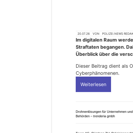
EM Haustechnik GmbH: Ihr Fachpartner
Alarmanlagen und Sicherheitslösungen
SIBS setzt Qualitätsstandards für Waff
in der Schweiz
Schweiz: Cybercri
Online-Betrug und 
Erpressung