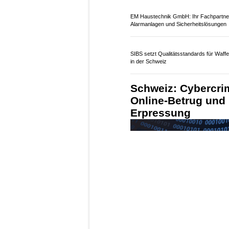
16.07.26
VON
POLIZEI.NEWS REDA
Eine angebliche Paketb
AliExpress führt auf ein
die Schritt für Schritt d
führt und am Ende eine 
Kreditkarte fordert.
Cyberkriminelle versende
von AliExpress. Ziel ist 
Informationen von Betrof
Weiterlesen