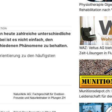
Physiotherapie Gige
Rehabilitation nach
 für
Blechumform GmbH: Ihr Partner für
Metalldrücken, Feuerschalen & Halbkugeln
WAZ: Veltus AG biet
Zeit-Lösungen in F
enträger
Ausbildungszentrum Petervari: Zertifizierte
Kosmetikschule für Ihre berufliche Zukunft
Munitionsdepot.ch:
me im Überblick – von
Leidenschaft für de
Malware bis zu digitaler