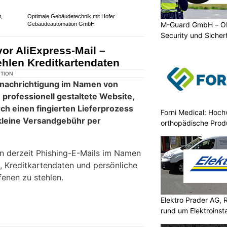
M-Guard GmbH – Ob
Züblin Firesafe: Ihr Spezialist für Tresore,
Feuerschutzschränke und mehr
Security und Siche
t,
Optimale Gebäudetechnik mit Hofer
Forni Medical: Hoch
Gebäudeautomation GmbH
orthopädische Prod
vor AliExpress-Mail –
ehlen Kreditkartendaten
Elektro Prader AG, 
rund um Elektroinsta