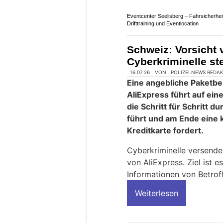
Auto Stettler AG: Carrosserie‑ und
Reparaturservice bei Thun BE
Eventcenter Seelisberg – Fahrsicherhei
Drifttraining und Eventlocation
Schweiz: Vorsicht 
Cyberkriminelle st