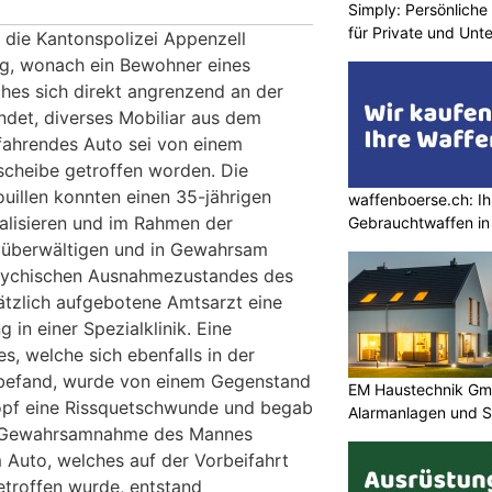
Simply: Persönlich
für Private und Un
t die Kantonspolizei Appenzell
g, wonach ein Bewohner eines
hes sich direkt angrenzend an der
ndet, diverses Mobiliar aus dem
ifahrendes Auto sei von einem
scheibe getroffen worden. Die
uillen konnten einen 35-jährigen
waffenboerse.ch: Ih
alisieren und im Rahmen der
Gebrauchtwaffen in
on überwältigen und in Gewahrsam
sychischen Ausnahmezustandes des
tzlich aufgebotene Amtsarzt eine
 in einer Spezialklinik. Eine
, welche sich ebenfalls in der
efand, wurde von einem Gegenstand
EM Haustechnik Gmb
 Kopf eine Rissquetschwunde und begab
Alarmanlagen und S
ie Gewahrsamnahme des Mannes
 Auto, welches auf der Vorbeifahrt
troffen wurde, entstand