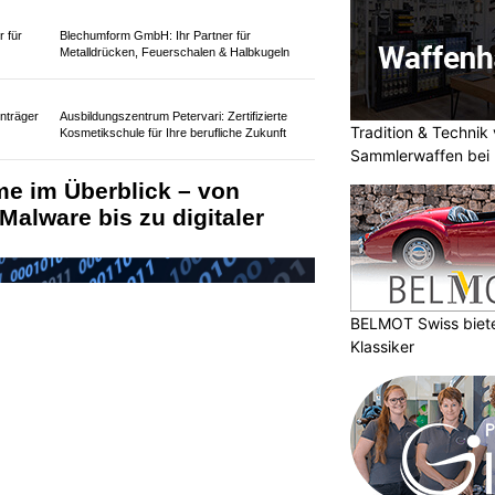
Tradition & Technik 
Sammlerwaffen bei 
KTION
enachrichtigung im Namen von
e professionell gestaltete Website,
urch einen fingierten Lieferprozess
kleine Versandgebühr per
BELMOT Swiss bietet
Klassiker
n derzeit Phishing-E-Mails im Namen
es, Kreditkartendaten und persönliche
fenen zu stehlen.