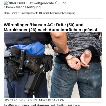
Ölfrei GmbH: Umweltgerechte Öl- und Chemikalienbeseitigung
Würenlingen/Hausen AG: Brite (50) und
Marokkaner (26) nach Autoeinbrüchen gefasst
05.08.26
VON
POLIZEI.NEWS REDAKTION
In Würenlingen und Hausen hat die Polizei zwei