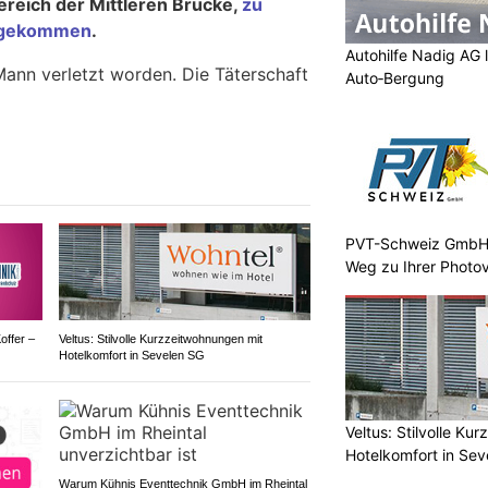
reich der Mittleren Brücke,
zu
g gekommen
.
Autohilfe Nadig AG l
 Mann verletzt worden. Die Täterschaft
Auto‑Bergung
PVT-Schweiz GmbH b
Weg zu Ihrer Photov
offer –
Veltus: Stilvolle Kurzzeitwohnungen mit
Hotelkomfort in Sevelen SG
Veltus: Stilvolle Ku
Hotelkomfort in Sev
Warum Kühnis Eventtechnik GmbH im Rheintal