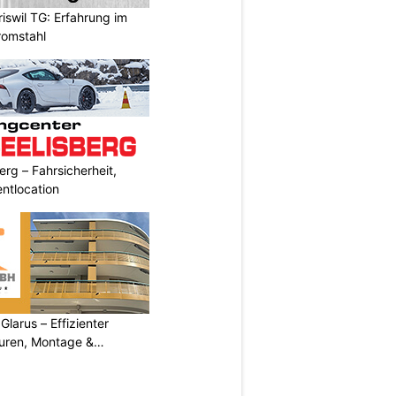
swil TG: Erfahrung im
romstahl
erg – Fahrsicherheit,
entlocation
arus – Effizienter
turen, Montage &