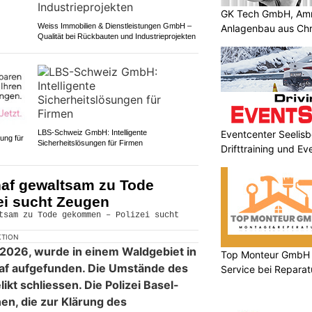
GK Tech GmbH, Amri
Weiss Immobilien & Dienstleistungen GmbH –
Anlagenbau aus Ch
Qualität bei Rückbauten und Industrieprojekten
LBS-Schweiz GmbH: Intelligente
Eventcenter Seelisb
ung für
Sicherheitslösungen für Firmen
Drifttraining und Ev
af gewaltsam zu Tode
i sucht Zeugen
KTION
2026, wurde in einem Waldgebiet in
Top Monteur GmbH Gl
haf aufgefunden. Die Umstände des
Service bei Repara
Reinigung
ikt schliessen. Die Polizei Basel-
en, die zur Klärung des