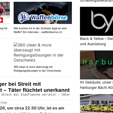
Schädlingsbekämpfu
ng für
Wie komme ich in der Schweiz legal an eine
Waffe? Ein Interview – waffenboerse.ch
Black & Yellow – De
und Ausrüstung
360 clean & more überzeugt mit
Reinigungslösungen in der Ostschweiz
Ihr Gebäude, unser 
er bei Streit mit
Harburger Bächi AG 
t – Täter flüchtet unerkannt
KTION
26, um circa 22.50 Uhr, ist es am