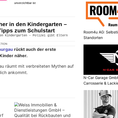
unverzichtbar ist
er in den Kindergarten –
 Tipps zum Schulstart
Room4u AG: Selbstl
Standorten
KTION
hurgau
rückt auch der erste
Kinder näher.
au räumt mit verbreiteten Mythen auf
klich ankommt.
N-Car Garage GmbH:
Carrosserie & Lacki