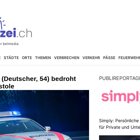
E
STÄDTE
ORTE
THEMEN
VERBRECHEN
VERKEHR
PÄSSE
FEUERWEH
(Deutscher, 54) bedroht
PUBLIREPORTAG
stole
Simply: Persönlich
für Private und Un