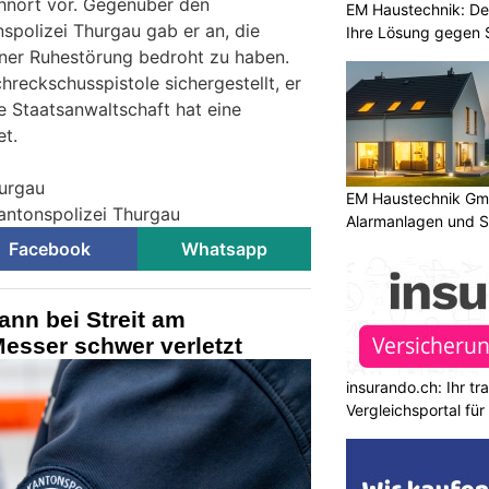
nort vor. Gegenüber den
EM Haustechnik: De
spolizei Thurgau gab er an, die
Ihre Lösung gegen 
ner Ruhestörung bedroht zu haben.
reckschusspistole sichergestellt, er
 Staatsanwaltschaft hat eine
et.
hurgau
EM Haustechnik Gmb
Kantonspolizei Thurgau
Alarmanlagen und S
Facebook
Whatsapp
ann bei Streit am
esser schwer verletzt
insurando.ch: Ihr t
Vergleichsportal fü