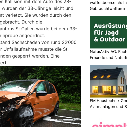
en Kollision mit dem Auto des 28-
waffenboerse.ch: Ih
on wurden der 33-Jährige leicht und
Gebrauchtwaffen in
t verletzt. Sie wurden durch den
 gebracht. Durch die
antons St.Gallen wurde bei dem 33-
Urinprobe angeordnet.
stand Sachschaden von rund 22’000
er Unfallaufnahme musste die St.
NaturAktiv AG: Fach
tunden gesperrt werden. Eine
Freunde und Naturl
ert.
EM Haustechnik Gmb
Alarmanlagen und S