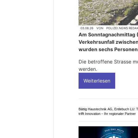
03.08.26
VON
POLIZEI.NEWS REDA
Am Sonntagnachmittag (
Verkehrsunfall zwische
wurden sechs Personen le
Die betroffene Strasse m
werden.
Weiterlesen
Bättig Haustechnik AG, Entlebuch LU: T