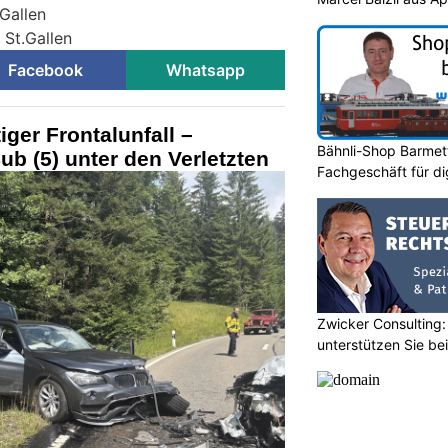
.Gallen
 St.Gallen
Facebook
Whatsapp
ger Frontalunfall –
Bähnli-Shop Barmett
ub (5) unter den Verletzten
Fachgeschäft für di
Zwicker Consulting:
unterstützen Sie bei