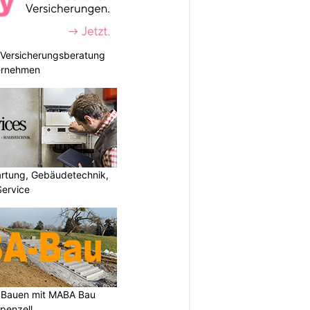
e Versicherungsberatung
ternehmen
artung, Gebäudetechnik,
Service
s Bauen mit MABA Bau
ppenzell