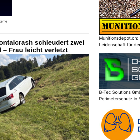
Vault Security / ivault bietet Blockchain-basierte
Sicherheitslösungen
Munitionsdepot.ch:
Leidenschaft für de
steme
ontalcrash schleudert zwei
– Frau leicht verletzt
B-Tec Solutions Gmb
Perimeterschutz in