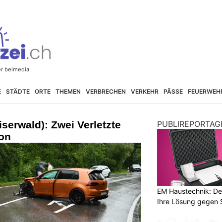
E
STÄDTE
ORTE
THEMEN
VERBRECHEN
VERKEHR
PÄSSE
FEUERWEH
iserwald): Zwei Verletzte
PUBLIREPORTAG
ion
EM Haustechnik: De
Ihre Lösung gegen 