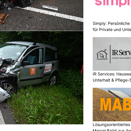
Simply: Persönlich
für Private und Un
IR Services: Hausw
Unterhalt & Pflege-
Lösungsorientierte
Marcel Balzli aus A