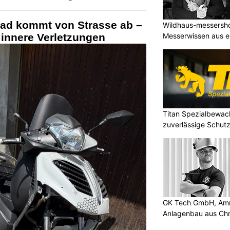
rad kommt von Strasse ab –
Wildhaus-messershop
t innere Verletzungen
Messerwissen aus e
Titan Spezialbewa
zuverlässige Schutz
GK Tech GmbH, Amri
Anlagenbau aus Ch