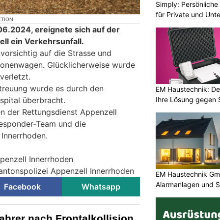
Simply: Persönlich
für Private und Un
KTION
6.2024, ereignete sich auf der
ll ein Verkehrsunfall.
nvorsichtig auf die Strasse und
rsonenwagen. Glücklicherweise wurde
verletzt.
treuung wurde es durch den
EM Haustechnik: De
spital überbracht.
Ihre Lösung gegen 
en der Rettungsdienst Appenzell
Responder-Team und die
 Innerrhoden.
ppenzell Innerrhoden
Kantonspolizei Appenzell Innerrhoden
EM Haustechnik Gmb
Alarmanlagen und S
Facebook
Whatsapp
ahrer nach Frontalkollision