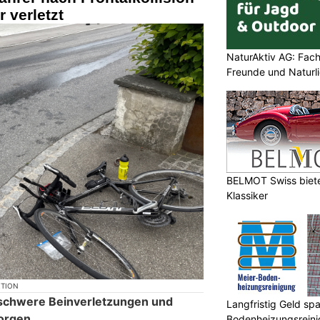
 verletzt
NaturAktiv AG: Fach
Freunde und Naturl
BELMOT Swiss bietet
Klassiker
KTION
t schwere Beinverletzungen und
Langfristig Geld sp
orgen.
Bodenheizungsrein