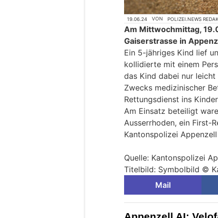
19.06.24
VON
POLIZEI.NEWS REDA
Am Mittwochmittag, 19.0
Gaiserstrasse in Appenze
Ein 5-jähriges Kind lief u
kollidierte mit einem Pe
das Kind dabei nur leicht 
Zwecks medizinischer Be
Rettungsdienst ins Kinder
Am Einsatz beteiligt war
Ausserrhoden, ein First-
Kantonspolizei Appenzell
Quelle: Kantonspolizei A
Titelbild: Symbolbild © 
Mail
Appenzell AI: Velof