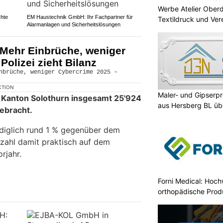
Werbe Atelier Oberdo
chte
EM Haustechnik GmbH: Ihr Fachpartner für
Textildruck und Ve
Alarmanlagen und Sicherheitslösungen
 Mehr Einbrüche, weniger
Polizei zieht Bilanz
KTION
Maler- und Gipserp
 Kanton Solothurn insgesamt 25'924
aus Hersberg BL üb
gebracht.
diglich rund 1 % gegenüber dem
tzahl damit praktisch auf dem
rjahr.
Forni Medical: Hoch
orthopädische Prod