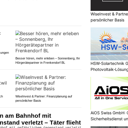
WiseInvest & Partne
persönlicher Basis
sungen
Besser hören, mehr erleben – Sonnenberg, Ihr
Hörgerätepartner in Frenkendorf BL
HSW-Solartechnik Gm
Photovoltaik-Lösun
ch
WiseInvest & Partner: Finanzplanung auf
persönlicher Basis
AiOS Swiss GmbH: O
n am Bahnhof mit
Sicherheitsdienst u
tand verletzt – Täter flieht