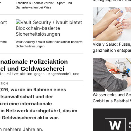
r
Tradition & Technik vereint – Sport- und
Sammlerwaffen bei Plüss
steme
Vault Security / ivault bietet Blockchain-basierte
Vida y Salud: Füsse
Sicherheitslösungen
ganzheitlich entsp
nationale Polizeiaktion
el und Geldwäscherei
KTION
2026, wurde im Rahmen eines
Wasserlecks und Sc
atsanwaltschaft und der
GmbH aus Balsthal S
zei eine internationale
ein Netzwerk durchgeführt, das im
 Geldwäscherei aktiv war.
n mehrere Jahre an.