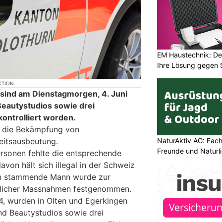
EM Haustechnik: De
Ihre Lösung gegen 
KTION
 sind am Dienstagmorgen, 4. Juni
eautystudios sowie drei
kontrolliert worden.
ar die Bekämpfung von
NaturAktiv AG: Fach
itsausbeutung.
Freunde und Naturl
ersonen fehlte die entsprechende
avon hält sich illegal in der Schweiz
an stammende Mann wurde zur
eilicher Massnahmen festgenommen.
4, wurden in Olten und Egerkingen
d Beautystudios sowie drei