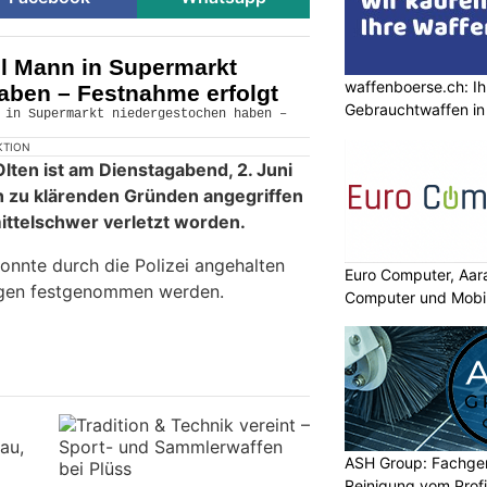
ll Mann in Supermarkt
waffenboerse.ch: Ih
aben – Festnahme erfolgt
Gebrauchtwaffen in
KTION
lten ist am Dienstagabend, 2. Juni
h zu klärenden Gründen angegriffen
ttelschwer verletzt worden.
onnte durch die Polizei angehalten
Euro Computer, Aara
ungen festgenommen werden.
Computer und Mobi
ASH Group: Fachger
Reinigung vom Profi