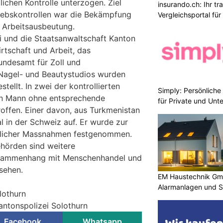
lichen Kontrolle unterzogen. Ziel
insurando.ch: Ihr t
riebskontrollen war die Bekämpfung
Vergleichsportal fü
Arbeitsausbeutung.
ei und die Staatsanwaltschaft Kanton
rtschaft und Arbeit, das
undesamt für Zoll und
 Nagel- und Beautystudios wurden
tellt. In zwei der kontrollierten
Simply: Persönlich
ein Mann ohne entsprechende
für Private und Un
roffen. Einer davon, aus Turkmenistan
al in der Schweiz auf. Er wurde zur
eilicher Massnahmen festgenommen.
hörden sind weitere
usammenhang mit Menschenhandel und
sehen.
EM Haustechnik Gmb
Alarmanlagen und S
lothurn
antonspolizei Solothurn
Facebook
Whatsapp