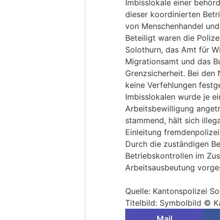
Imbisslokale einer behörd
dieser koordinierten Bet
von Menschenhandel und 
Beteiligt waren die Poliz
Solothurn, das Amt für Wi
Migrationsamt und das B
Grenzsicherheit. Bei den
keine Verfehlungen festges
Imbisslokalen wurde je 
Arbeitsbewilligung anget
stammend, hält sich illeg
Einleitung fremdenpoliz
Durch die zuständigen Be
Betriebskontrollen im Z
Arbeitsausbeutung vorge
Quelle: Kantonspolizei So
Titelbild: Symbolbild © K
Mail