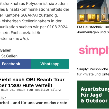
eitsfunknetzes Polycom ist sie zudem
 des Einsatzkommunikationsmittels der
der Kantone SG/AR/AI zuständig.
 bisherigen Stelleninhabers in der
nikation suchen wir per 01.08.2024
EM Haustechnik Gmb
Alarmanlagen und S
ine/n Fachspezialist/in
ysteme (m/w/d).
.Gallen
 St.Gallen
Facebook
Whatsapp
Simply: Persönlich
für Private und Un
i zieht nach OBI Beach Tour
ber 1'300 Hüte verteilt
KTION
orbei – und für uns war es das erste