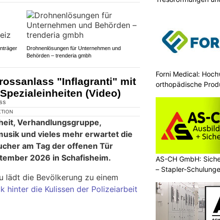
enträger
Drohnenlösungen für Unternehmen und
Behörden – trenderia gmbh
Forni Medical: Hoch
ossanlass "Inflagranti" mit
orthopädische Prod
pezialeinheiten (Video)
KTION
heit, Verhandlungsgruppe,
musik und vieles mehr erwartet die
cher am Tag der offenen Tür
eptember 2026 in Schafisheim.
AS-CH GmbH: Siche
– Stapler-Schulung
u lädt die Bevölkerung zu einem
ck hinter die Kulissen der Polizeiarbeit