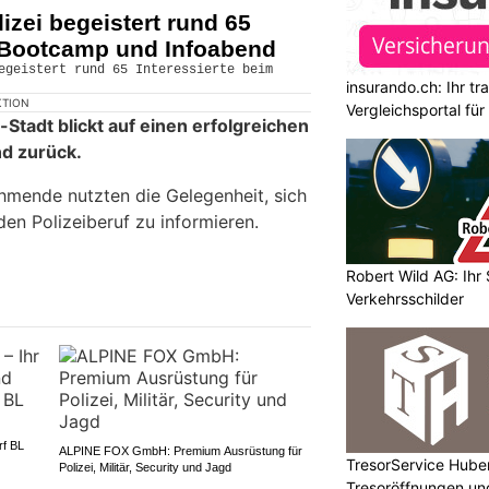
izei begeistert rund 65
m Bootcamp und Infoabend
insurando.ch: Ihr t
KTION
Vergleichsportal fü
-Stadt blickt auf einen erfolgreichen
d zurück.
hmende nutzten die Gelegenheit, sich
en Polizeiberuf zu informieren.
Robert Wild AG: Ihr 
Verkehrsschilder
rf BL
ALPINE FOX GmbH: Premium Ausrüstung für
TresorService Huber
Polizei, Militär, Security und Jagd
Tresoröffnungen un