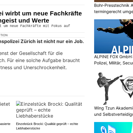
Bohr-Presstechnik A
termingerecht umge
ei wirbt um neue Fachkräfte
mgeist und Werte
KTION
spolizei Zürich ist nicht nur ein Job.
enst der Gesellschaft für die
ALPINE FOX GmbH: 
ch. Für eine solche Aufgabe braucht
Polizei, Militär, Sec
Fitness und Unerschrockenheit.
Wing Tzun Akademie
und Selbstverteidi
basierte
Einzelstück Brocki: Qualität geprüft – echte
Liebhaberstücke