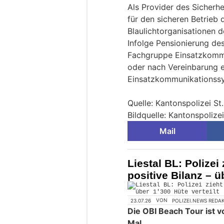
Als Provider des Sicherh
für den sicheren Betrieb
Blaulichtorganisationen 
Infolge Pensionierung des
Fachgruppe Einsatzkommu
oder nach Vereinbarung e
Einsatzkommunikationss
Quelle: Kantonspolizei St
Bildquelle: Kantonspolizei
Mail
Liestal BL: Polize
positive Bilanz – ü
23.07.26
VON
POLIZEI.NEWS REDA
Die OBI Beach Tour ist v
Mal.