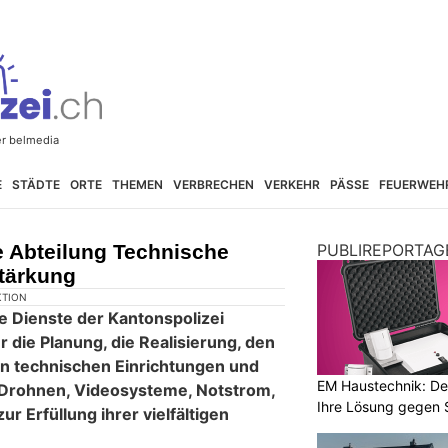
E
STÄDTE
ORTE
THEMEN
VERBRECHEN
VERKEHR
PÄSSE
FEUERWEH
e Abteilung Technische
PUBLIREPORTAG
stärkung
KTION
e Dienste der Kantonspolizei
ür die Planung, die Realisierung, den
on technischen Einrichtungen und
EM Haustechnik: De
 Drohnen, Videosysteme, Notstrom,
Ihre Lösung gegen 
zur Erfüllung ihrer vielfältigen