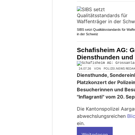
SIBS setzt Qualitätsstandards für Waff
in der Schweiz
Schafisheim AG: Gr
Diensthunden und S
24.07.26
VON
POLIZEI.NEWS REDA
Diensthunde, Sonderein
Platzkonzert der Polizei
Besucherinnen und Besu
"Inflagranti" vom 20. S
Die Kantonspolizei Aarga
abwechslungsreichen
Bli
ein.
Weiterlesen