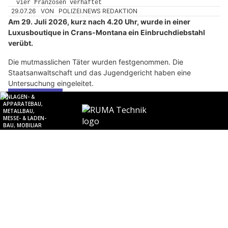
29.07.26
VON
POLIZEI.NEWS REDAKTION
Am 29. Juli 2026, kurz nach 4.20 Uhr, wurde in einer
Luxusboutique in Crans-Montana ein Einbruchdiebstahl
verübt.
Die mutmasslichen Täter wurden festgenommen. Die
Staatsanwaltschaft und das Jugendgericht haben eine
Untersuchung eingeleitet.
Weiterlesen
Phoenix & Cataleya Home Elegance: Hochwertige Vorhänge für mehr Wohnkomfort
HOPE Christliches Sozialwerk: Unterstützung für Menschen in schwierigen Zeiten