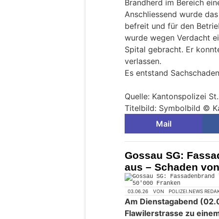
Brandherd im Bereich eine
Anschliessend wurde da
befreit und für den Betri
wurde wegen Verdacht ein
Spital gebracht. Er konnt
verlassen.
Es entstand Sachschaden
Quelle: Kantonspolizei St
Titelbild: Symbolbild © K
Mail
Gossau SG: Fassad
aus – Schaden von
03.06.26
VON
POLIZEI.NEWS REDA
Am Dienstagabend (02.0
Flawilerstrasse zu ein