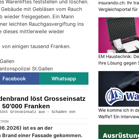
s Warenliftes feststellen und löschen.
insurando.ch: Ihr t
s Gebäude mit Gebläsen vom Rauch
Vergleichsportal fü
eb wieder freigegeben. Ein Mann
er leichten Rauchgasvergiftung ins
e dieses mittlerweile wieder
 von einigen tausend Franken.
EM Haustechnik: De
.Gallen
Ihre Lösung gegen 
antonspolizei St.Gallen
Facebook
Whatsapp
enbrand löst Grosseinsatz
 50'000 Franken
Wie komme ich in de
Waffe? Ein Intervie
KTION
6.2026) ist es an der
em Brand einer Fassade gekommen.