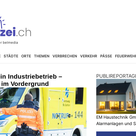
E
STÄDTE
ORTE
THEMEN
VERBRECHEN
VERKEHR
PÄSSE
FEUERWEH
n Industriebetrieb –
PUBLIREPORTAG
t im Vordergrund
EM Haustechnik Gmb
Alarmanlagen und S