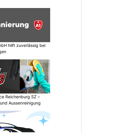
H hilft zuverlässig bei
gen
ice Reichenburg SZ –
 und Aussenreinigung