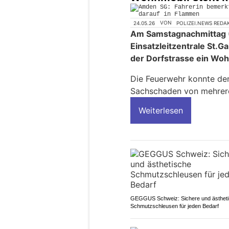
24.05.26
VON
POLIZEI.NEWS REDA
Am Samstagnachmittag (
Einsatzleitzentrale St.G
der Dorfstrasse ein Wo
Die Feuerwehr konnte den
Sachschaden von mehrere
Weiterlesen
GEGGUS Schweiz: Sichere und ästhet
Schmutzschleusen für jeden Bedarf