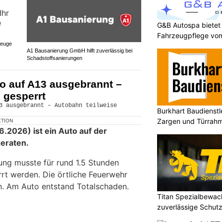
G&B Autospa bietet
Fahrzeugpflege vom
zeuge
A1 Bausanierung GmbH hilft zuverlässig bei
Schadstoffsanierungen
o auf A13 ausgebrannt –
 gesperrt
Burkhart Baudienst
Zargen und Türrahm
KTION
2026) ist ein Auto auf der
eraten.
tung musste für rund 1.5 Stunden
rrt werden. Die örtliche Feuerwehr
n. Am Auto entstand Totalschaden.
Titan Spezialbewa
zuverlässige Schutz