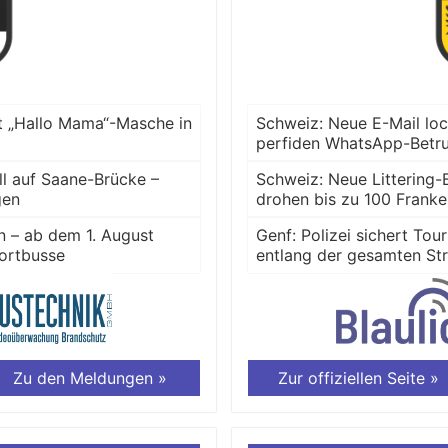
t „Hallo Mama“-Masche in
Schweiz: Neue E-Mail lo
perfiden WhatsApp-Betr
ll auf Saane-Brücke –
Schweiz: Neue Littering-
gen
drohen bis zu 100 Frank
n – ab dem 1. August
Genf: Polizei sichert To
fortbusse
entlang der gesamten St
Zu den Meldungen »
Zur offiziellen Seite »