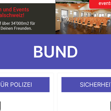
BUND
ÜR POLIZEI
SICHERHEI