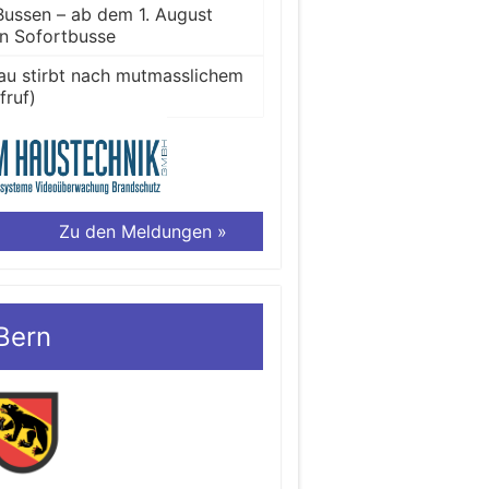
Bussen – ab dem 1. August
en Sofortbusse
Frau stirbt nach mutmasslichem
fruf)
Zu den Meldungen »
Bern