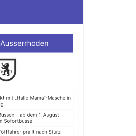
 Ausserrhoden
ckt mit „Hallo Mama“-Masche in
ug
Bussen – ab dem 1. August
en Sofortbusse
öfffahrer prallt nach Sturz