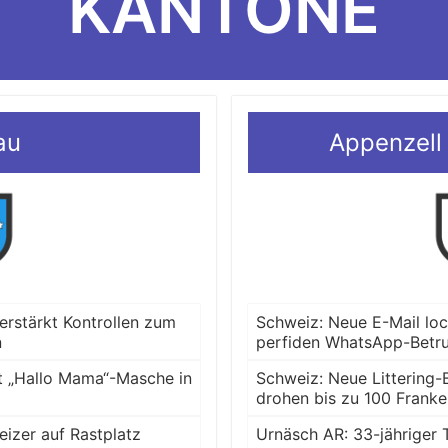
KANTONE
au
Appenzell
verstärkt Kontrollen zum
Schweiz: Neue E-Mail lo
n
perfiden WhatsApp-Betr
t „Hallo Mama“-Masche in
Schweiz: Neue Littering-
drohen bis zu 100 Frank
izer auf Rastplatz
Urnäsch AR: 33-jähriger T