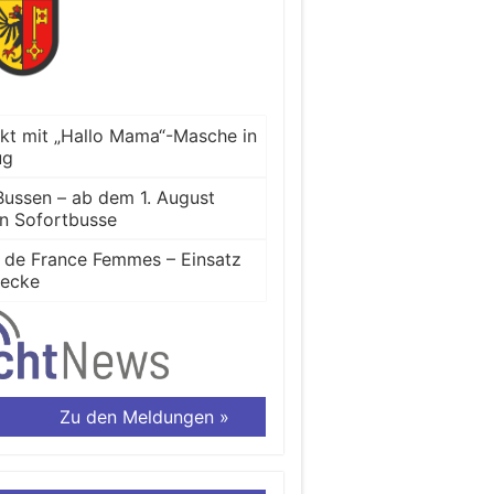
ckt mit „Hallo Mama“-Masche in
ug
Bussen – ab dem 1. August
en Sofortbusse
ur de France Femmes – Einsatz
recke
Zu den Meldungen »