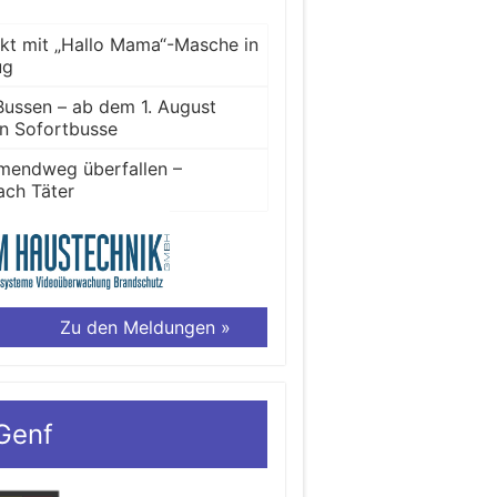
ckt mit „Hallo Mama“-Masche in
ug
Bussen – ab dem 1. August
en Sofortbusse
lmendweg überfallen –
ach Täter
Zu den Meldungen »
Genf