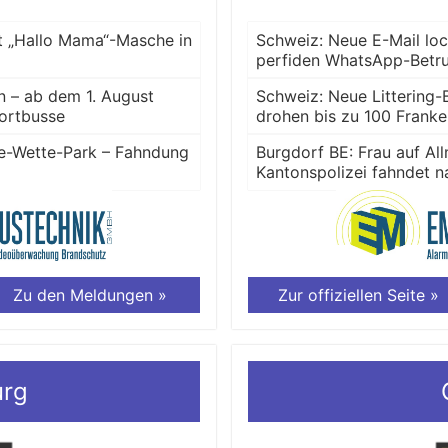
t „Hallo Mama“-Masche in
Schweiz: Neue E-Mail lo
perfiden WhatsApp-Betr
n – ab dem 1. August
Schweiz: Neue Littering-
fortbusse
drohen bis zu 100 Frank
 De-Wette-Park – Fahndung
Burgdorf BE: Frau auf Al
Kantonspolizei fahndet n
Zu den Meldungen »
Zur offiziellen Seite »
urg