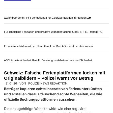
Pratteln Automobile GmbH – Ihr Partner für Carrosserie & Fahrzeugverkauf
Aumo Garage AG: Auto-Service mit persönlicher Betreuung in St. Gallen
Schweiz: Gefälschte Microsoft-365-Mails im
Umlauf – Cyberkriminelle greifen Konten an