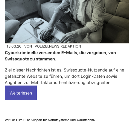
EM Haustechnik: Der Einbruch-Melde-Koffer – Ihre Lösung gegen Serieneinbrecher
Grütli Garage GmbH: Ihr Profi für Auto-Service und Reparaturen