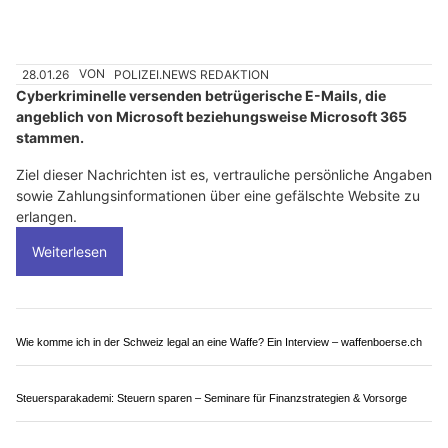
Effektive Behandlung bei Beschwerden: FysiotherapieZug setzt auf aktive Heilung
Putzperlen Express GmbH, Buttikon SZ: Sauberkeit auf Knopfdruck – einfach
anrufen!
M-Guard GmbH – Objektschutz, Event-Security und Sicherheitskonzepte
Schweiz: Fake-GoDaddy-Mails drohen mit