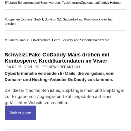
SIBS setzt Qualitätsstandards für Waffenträger in der Schweiz
Schweiz: Fake-Swissquote-Mails im Umlauf –
Betrüger greifen Kontodaten ab
18.03.26
VON
POLIZEI.NEWS REDAKTION
Cyberkriminelle versenden E-Mails, die vorgeben, von
Swissquote zu stammen.
Ziel dieser Nachrichten ist es, Swissquote-Nutzende auf eine
gefälschte Website zu führen, um dort Login-Daten sowie