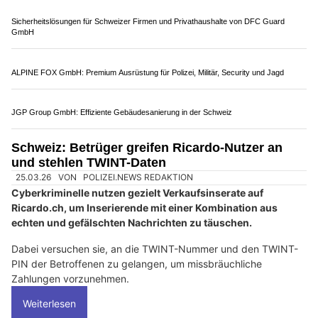
Restaurant Seeblick Wägital: Eventlocation für Hochzeiten und Feste
Bähnli-Shop Barmettler in Olten SO – Fachgeschäft für digitale Modellbahn