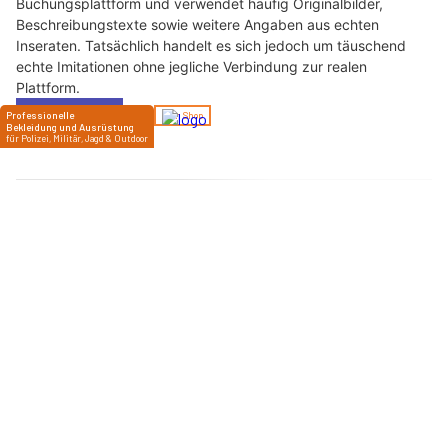
28.01.26
VON
POLIZEI.NEWS REDAKTION
Cyberkriminelle versenden betrügerische E-Mails, die
angeblich von Microsoft beziehungsweise Microsoft 365
stammen.
Ziel dieser Nachrichten ist es, vertrauliche persönliche Angaben
sowie Zahlungsinformationen über eine gefälschte Website zu
erlangen.
Weiterlesen